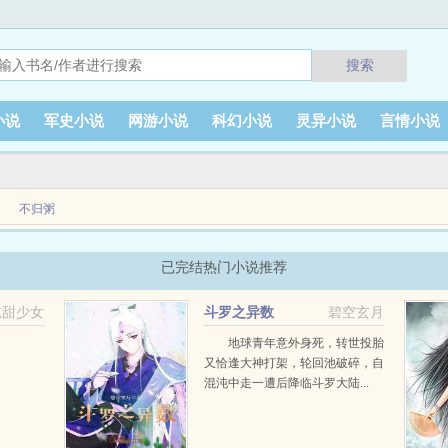
搜索
小说
军史小说
网游小说
科幻小说
灵异小说
言情小说
不归粥
嫁，夫君秦文不仅仪表堂堂，还是个秀才。村里人人羡慕，他能嫁得这么好的郎君。emsp
已完结热门小说推荐
吃甜少女
斗罗之异数
碧空玄月
地球青年意外身死，转世投胎
又恰逢大神打架，轮回池破碎，自
混沌中走一遭后降临斗罗大陆...