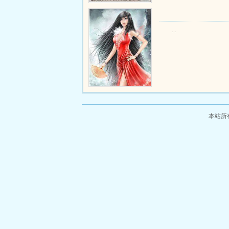
...
本站所