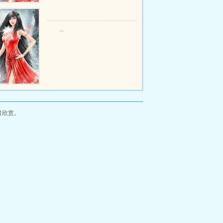
...
者欣赏。