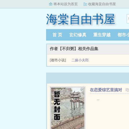
将本站设为首页
收藏海棠自由书屋
海棠自由书屋
首 页
玄幻修真
重生穿越
都市
作者【不归粥】相关作品集
[都市小说]
二嫁小夫郎
二嫁小夫郎简介emspemsp「江云满怀期待的出
当着满堂宾客的面，撕毁婚约，说迎他...
在恋爱综艺里搞对
象【1V1甜H】
...