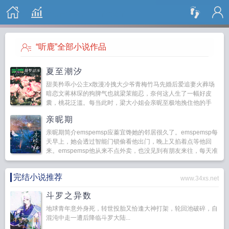
搜 索
“听鹿”全部小说作品
夏至潮汐
甜美矜乖小公主x散漫冷拽大少爷青梅竹马先婚后爱追妻火葬场
暗恋文蒋林琛的狗脾气也就梁茉能忍，奈何这人生了一幅好皮
囊，桃花泛滥。每当此时，梁大小姐会亲昵至极地挽住他的手
臂，笑...
亲昵期
亲昵期简介emspemsp应蓁宜馋她的邻居很久了。emspemsp每
天早上，她会透过智能门锁偷看他出门，晚上又掐着点等他回
来。emspemsp他从来不点外卖，也没见到有朋友来往，每天准
点回家，时常手里拎着一...
完结小说推荐
www.34xs.net
斗罗之异数
地球青年意外身死，转世投胎又恰逢大神打架，轮回池破碎，自
混沌中走一遭后降临斗罗大陆...