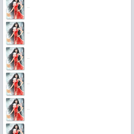
...
...
...
...
...
...