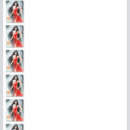
...
...
...
...
...