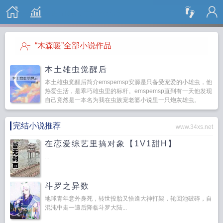
搜 索
“木森暖”全部小说作品
本土雄虫觉醒后
本土雄虫觉醒后简介emspemsp安源是只备受宠爱的小雄虫，他
热爱生活，是乖巧雄虫里的标杆。emspemsp直到有一天他发现
自己竟然是一本名为我在虫族宠老婆小说里一只炮灰雄虫。
emspemsp小说他以虐打雌...
完结小说推荐
www.34xs.net
在恋爱综艺里搞对象【1V1甜H】
...
斗罗之异数
地球青年意外身死，转世投胎又恰逢大神打架，轮回池破碎，自
混沌中走一遭后降临斗罗大陆...