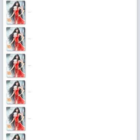
...
...
...
...
...