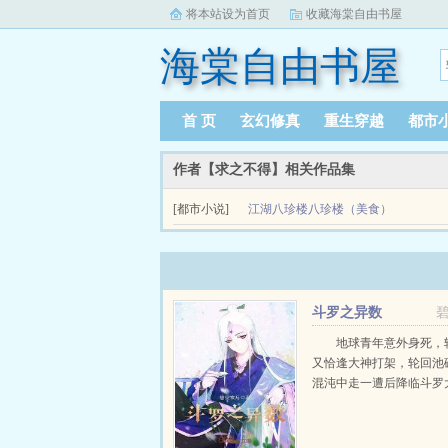
将本站设为首页
收藏海棠自由书屋
海棠自由书屋
首 页
玄幻修真
重生穿越
都市
作者【求之不得】相关作品集
[都市小说]
江湖八珍楼八珍楼（美食）
江湖八珍楼八珍楼（美食）简介emspemsp八珍楼饭
妨碍女...
斗罗之异数
地球青年意外身死，
又恰逢大神打架，轮回池
混沌中走一遭后降临斗罗大陆