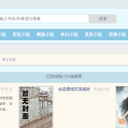
搜索
小说
军史小说
网游小说
科幻小说
灵异小说
言情小说
求之不得
菜管够，恭候各位江湖干饭人emspemsp一篇非典型美食文江湖群像不时沙雕偶尔热血马
已完结热门小说推荐
碧空玄月
在恋爱综艺里搞对
吃甜少女
象【1V1甜H】
转世投胎
...
破碎，自
...