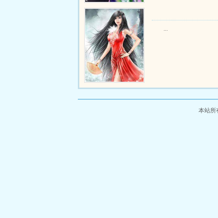
...
本站所