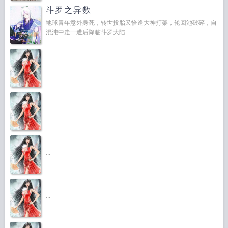
斗罗之异数
地球青年意外身死，转世投胎又恰逢大神打架，轮回池破碎，自
混沌中走一遭后降临斗罗大陆...
...
...
...
...