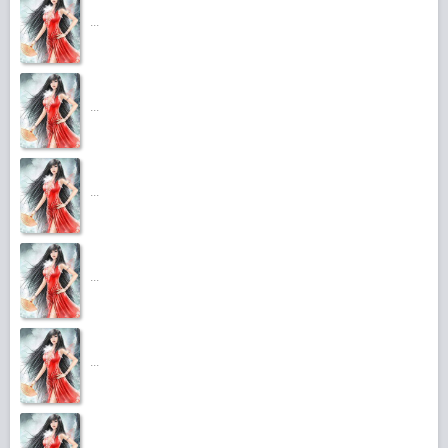
...
...
...
...
...
...