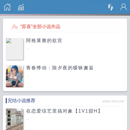
搜 索
“苏喜”全部小说作品
阿格莱雅的欲宫
...
青春悸动：除夕夜的暧昧邂逅
...
完结小说推荐
www.34xs.net
在恋爱综艺里搞对象【1V1甜H】
...