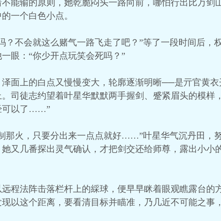
着不能输的原则，她乾脆闷头一路向前，哪怕行出比万剑
中的一个白色小点。
吗？不会就这么赌气一路飞走了吧？”等了一段时间后，
一眼：“你少开点玩笑会死吗？”
，泽面上的白点又慢慢变大，轮廓逐渐明晰──是亓官黄衣
上。司徒志约望着叶星华默默两手握剑、蹙紧眉头的模样，
可以了……”
制那火，只要分出来一点点就好……”叶星华气沉丹田，
。她又几番探出灵气确认，才把剑交还给师尊，露出小小的
以远程法阵击落栏杆上的綵球，便早早眯着眼观瞧露台的
发现以这个距离，要看清目标并瞄准，乃几近不可能之事