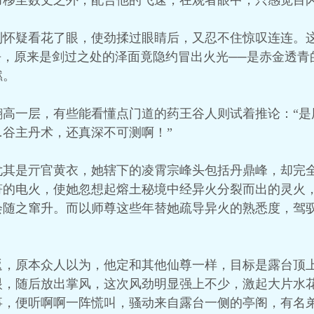
力移至数丈之外，配合他的飞速，在观者眼中，只感觉目
到怀疑看花了眼，使劲揉过眼睛后，又忍不住惊叹连连。
去，原来是剑过之处的泽面竟隐约冒出火光──是赤金透
燃。
翻高一层，有些能看懂点门道的药王谷人则试着推论：“是
谷主丹术，还真深不可测啊！”
尤其是亓官黄衣，她辖下的凌霄宗峰头包括丹鼎峰，却完
符的电火，使她忽想起熔土秘境中经异火分裂而出的灵火
会随之窜升。而以师尊这些年替她疏导异火的熟悉度，驾
返，原本众人以为，他定和其他仙尊一样，目标是露台顶
眼，随后放出掌风，这次风劲明显强上不少，激起大片水
事，便听啊啊一阵慌叫，骚动来自露台一侧的亭阁，有名