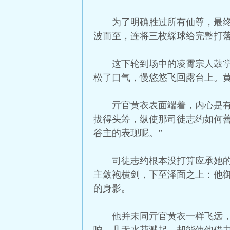
为了明确胜过所有仙尊，最
波而至，连将三枚綵球给完整打
这下轮到场中的凌霄宗人鼓
松了口气，慢悠悠飞回露台上。黄
亓官黄衣表面端着，内心是
拔得头筹，纵使那司徒志约如何
谷主的表现呢。”
司徒志约根本没打算应承她
主敛袍横剑，下至泽面之上：他
的身影。
他并未同亓官黄衣一样飞远