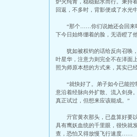
炉火纯青，稳稳贴水而行。秉持
回返，不多时，背影便成了水光
“那个……你们说她还会回来
下今日始终绷着的脸，无语瞪了他
犹如被权钧的话给反向召唤
叶星华，注意力则完全不在泽面
照为师原本想的方式来，其实已经
“就快好了。弟子如今已能控
意沿着经脉向外扩散、流入剑身
真正试过，但想来应该能成。”
亓官黄衣那头，已盘算好要
具有鹰妖血统的千里眼，很快就
查，恐怕又得放慢飞行速度……