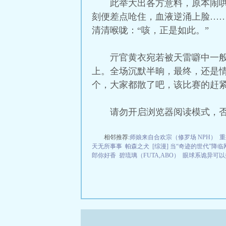
此举大出各方意料，原本闹
刻便差点呛住，血液逆涌上脸…
清清喉咙：“咳，正是如此。”
亓官黄衣宛若被天雷噼中一般
上。全场沉默半晌，最终，还是
个，大家都散了吧，该比赛的赶紧
请勿开启浏览器阅读模式，
相邻推荐:
师娘来自合欢宗（修罗场 NPH）
重
天无所事事
帕森之犬
[综漫] 当“奇迹的世代”降
郎你好香
碧琉璃（FUTA,ABO）
眼球系诡异可以