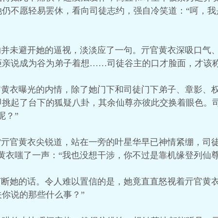
她仍不愿轻易罢休，看向司徒志约，强自冷笑道：“呵，我
约并未避开她的逼视，淡淡应了一句。亓官黄衣深吸口气
拒亲说成为谷为弟子着想……司徒谷主的口才脸面，才该称
官黄衣曝光的内情，除了她门下和司徒门下弟子、章影、
即挑起了台下的狐疑八卦，其余仙尊亦彼此交换着眼色。
呢？”
”亓官黄衣尖锐道，站在一旁的叶星华早已神情紧绷，司
黄衣嗤了一声：“我也没想干涉，你不过是靠机缘登列仙尊
打断她的话。令人难以置信的是，她竟直直怒视着亓官黄
你说的那些什么事？”