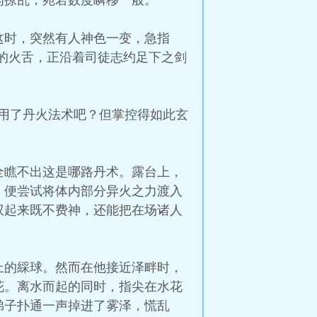
闪撩乱，宛若数度瞬移一般。
这时，突然有人神色一变，急指
青的火舌，正沿着司徒志约足下之剑
用了丹火法术吧？但掌控得如此玄
全瞧不出这是哪路丹术。露台上，
，便尝试将体内部分异火之力渡入
驭起来既不费神，还能把在场诸人
上的綵球。然而在他接近泽畔时，
花。离水而起的同时，指尖在水花
弟子扑通一声掉进了雾泽，慌乱