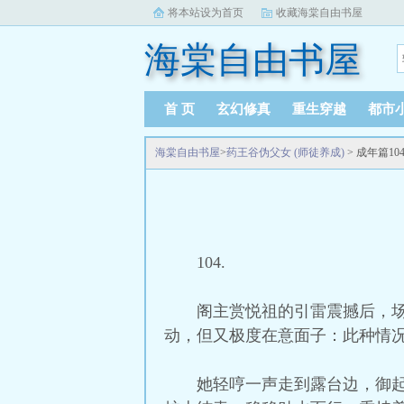
将本站设为首页
收藏海棠自由书屋
海棠自由书屋
首 页
玄幻修真
重生穿越
都市
海棠自由书屋
>
药王谷伪父女 (师徒养成)
> 成年篇1
104.
阁主赏悦祖的引雷震撼后，
动，但又极度在意面子：此种情
她轻哼一声走到露台边，御