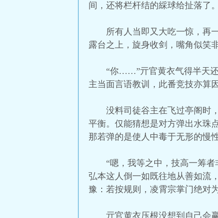
间，还将栏杆结的綵球给扯落了
所有人当即又大吃一惊，再
露台之上，旋身收剑，嘴角似笑非
“你……”亓官黄衣气得半天
主当面言语教训，此番竞技亦算
没料司徒谷主在飞过亭阁时
平衡。仅能猜想是对方弹出水珠
那若弹的是使人中毒于无形的慢
“嗯，我等之中，技高一筹者
弘本这人倒一如既往地从善如流
豫：若按规则，凌霄宗掌门绝对
亓官黄衣压根没想到自己会