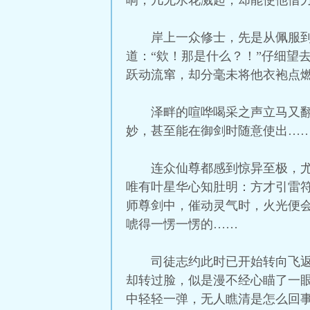
响，几无水花溅起，却能使他借
岸上一众修士，先是从佩服
道：“欸！那是什么？！”仔细望
跃动流窜，却分毫未将他衣袍点
泽畔的喧哗喝采之声立马又
妙，甚至能在御剑时随意使出……
连众仙尊都感到惊异至极，
唯有叶星华心知肚明：方才引雷
师尊剑中，催动灵气时，火光便
唬得一愣一愣的……
司徒志约此时已开始转向飞
却转过脸，似是漫不经心瞄了一
中轻轻一弹，无人瞧清是怎么回