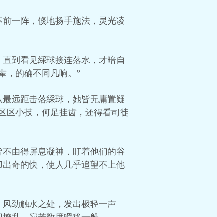
不前一阵，倏地扬手施法，灵光凌
，直到看见綵球接连落水，才暗自
辈，的确不同凡响。”
从最远距击落綵球，她皆无庸置疑
区区小技，何足挂齿，还得看司徒
皆不由得屏息凝神，盯着他们的谷
却出奇的快，使人几乎追望不上他
，风劲触水之处，发出极轻一声