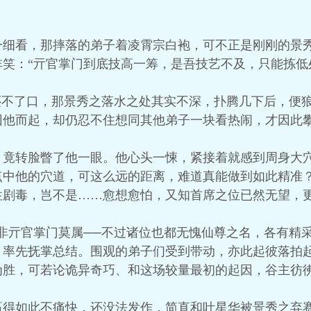
。
一细看，那摔落的弟子着凌霄宗白袍，可不正是刚刚的景
笑：“亓官掌门到底技高一筹，是吾技艺不及，只能拣低
还不了口，那景秀之落水之处其实不深，扑腾几下后，便
因他而起，却仍忍不住想同其他弟子一块看热闹，才因此
，竟转脸瞥了他一眼。他心头一悚，紧接着就感到周身大
点中他的穴道，可这么远的距离，难道真能做到如此精准
性剧毒，岂不是……愈想愈怕，又知首席之位已然无望，
非亓官掌门莫属──不过诸位也都无愧仙尊之名，各有精
，率先抚掌总结。围观的弟子们受到带动，亦此起彼落拍
为胜，可若论诡异奇巧、和这场较量最初的起因，谷主彷
赢得如此不痛快，还没法发作，简直和叶星华被景秀之弃