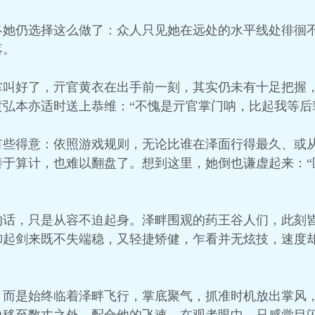
终她仍选择这么做了：众人只见她在远处的水平线处徘徊
落。
掌叫好了，亓官黄衣在出手前一刻，其实仍未有十足把握
弘本亦适时送上恭维：“不愧是亓官掌门呐，比起我等后
有些得意：依照游戏规则，无论比谁在泽面行得最久、或
善于算计，也难以翻盘了。想到这里，她倒也谦虚起来：“
的话，只是从容不迫起身。泽畔围观的药王谷人们，此刻
御起剑来既不失端稳，又轻捷矫健，乍看并无炫技，速度
，而是始终临着泽畔飞行，掌底聚气，抓准时机放出掌风