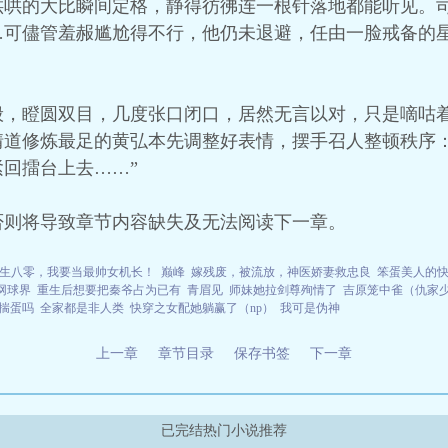
哄哄的大比瞬间定格，静得彷彿连一根针落地都能听见。
…可儘管羞赧尴尬得不行，他仍未退避，任由一脸戒备的
，瞪圆双目，几度张口闭口，居然无言以对，只是嘀咕着
情道修炼最足的黄弘本先调整好表情，摆手召人整顿秩序：
回擂台上去……”
否则将导致章节内容缺失及无法阅读下一章。
生八零，我要当最帅女机长！
巅峰
嫁残废，被流放，神医娇妻救忠良
笨蛋美人的
临网球界
重生后想要把秦爷占为已有
青眉见
师妹她拉剑尊殉情了
吉原笼中雀（仇家
揣蛋吗
全家都是非人类
快穿之女配她躺赢了（np）
我可是伪神
上一章
章节目录
保存书签
下一章
已完结热门小说推荐