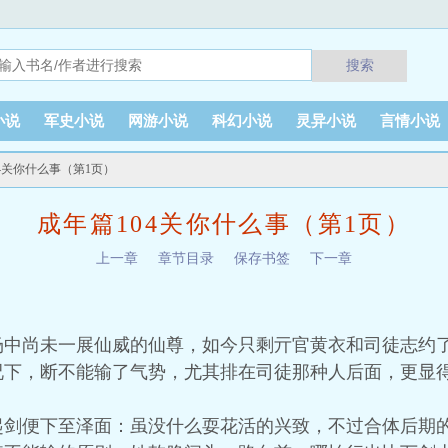
搜索
小说
军史小说
网游小说
科幻小说
灵异小说
言情小说
04关你什么事（第1页）
成年篇104关你什么事（第1页）
上一章
章节目录
保存书签
下一章
场中尚未一展仙威的仙尊，如今只剩亓官黄衣和司徒志约
况下，断不能输了气势，尤其排在司徒那种人后面，更显
起剑便下至泽面：虽没什么耍花活的兴致，不过合体后期