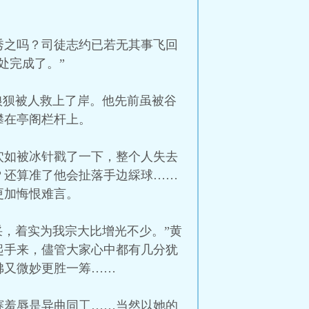
秀之吗？司徒志约已若无其事飞回
处完成了。”
狼狈被人救上了岸。他先前虽被谷
攀在亭阁栏杆上。
穴如被冰针戳了一下，整个人失去
？还算准了他会扯落手边綵球……
更加悔恨难言。
采，着实为我宗大比增光不少。”黄
起手来，儘管大家心中都有几分犹
彿又微妙更胜一筹……
赛羞辱是异曲同工……当然以她的