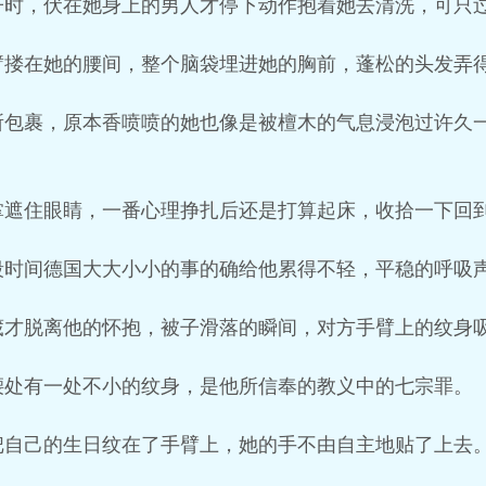
子时，伏在她身上的男人才停下动作抱着她去清洗，可只
臂搂在她的腰间，整个脑袋埋进她的胸前，蓬松的头发弄
所包裹，原本香喷喷的她也像是被檀木的气息浸泡过许久
掌遮住眼睛，一番心理挣扎后还是打算起床，收拾一下回
段时间德国大大小小的事的确给他累得不轻，平稳的呼吸
葳才脱离他的怀抱，被子滑落的瞬间，对方手臂上的纹身
腰处有一处不小的纹身，是他所信奉的教义中的七宗罪。
把自己的生日纹在了手臂上，她的手不由自主地贴了上去