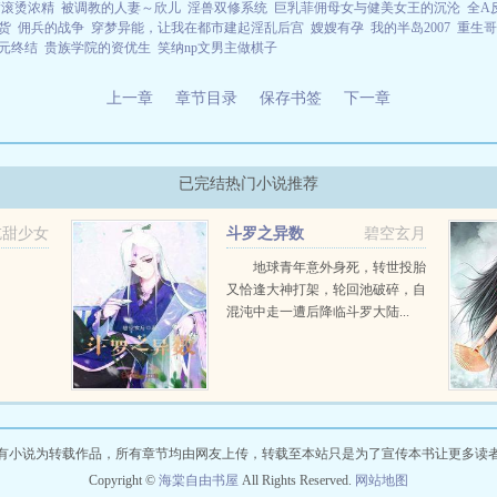
满滚烫浓精
被调教的人妻～欣儿
淫兽双修系统
巨乳菲佣母女与健美女王的沉沦
全A
货
佣兵的战争
穿梦异能，让我在都市建起淫乱后宫
嫂嫂有孕
我的半岛2007
重生哥
元终结
贵族学院的资优生
笑纳np文男主做棋子
上一章
章节目录
保存书签
下一章
已完结热门小说推荐
吃甜少女
斗罗之异数
碧空玄月
地球青年意外身死，转世投胎
又恰逢大神打架，轮回池破碎，自
混沌中走一遭后降临斗罗大陆...
有小说为转载作品，所有章节均由网友上传，转载至本站只是为了宣传本书让更多读
Copyright ©
海棠自由书屋
All Rights Reserved.
网站地图