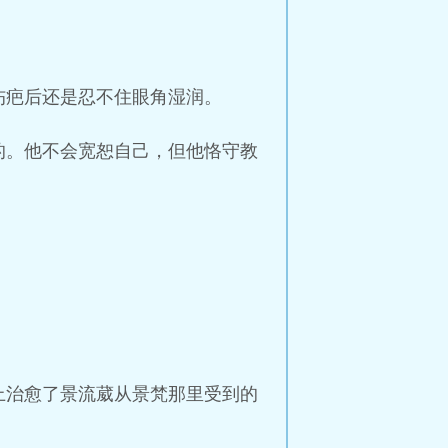
伤疤后还是忍不住眼角湿润。
的。他不会宽恕自己，但他恪守教
上治愈了景流葳从景梵那里受到的