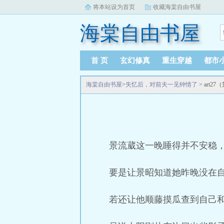
将本站设为首页
收藏海棠自由书屋
海棠自由书屋
首 页
玄幻修真
重生穿越
都市
海棠自由书屋
>
失忆后，对前夫一见钟情了
> art2
景流葳这一晚睡得并不安稳
要是让景昭知道她昨晚没在
若还让他顺藤摸瓜查到自己