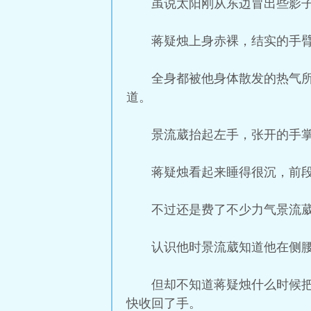
虽说太阳刚从东边冒出些影
蒋疑烛上身赤裸，结实的手
全身都被他身体散发的热气
道。
景流葳抬起左手，张开的手
蒋疑烛看起来睡得很沉，前
不过还是费了不少力气景流
认识他时景流葳知道他在侧
但却不知道蒋疑烛什么时候
快收回了手。