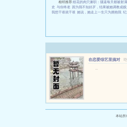
相邻推荐:
校花的肉穴兼职：骚逼每天都被射
史
与你终老
因为我不知好歹，结果被她调教成贱
我想干谁就干谁
她说，她走上一生只为拥抱我
纪
在恋爱综艺里搞对
象【1V1甜H】
...
本站所