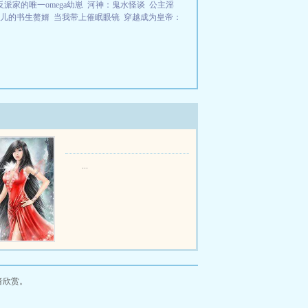
反派家的唯一omega幼崽
河神：鬼水怪谈
公主淫
儿的书生赘婿
当我带上催眠眼镜
穿越成为皇帝：
...
者欣赏。