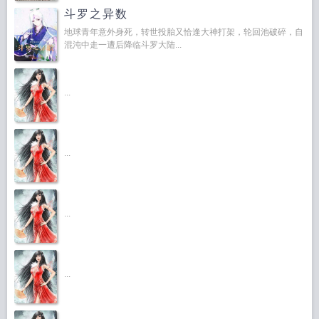
斗罗之异数
地球青年意外身死，转世投胎又恰逢大神打架，轮回池破碎，自
混沌中走一遭后降临斗罗大陆...
...
...
...
...