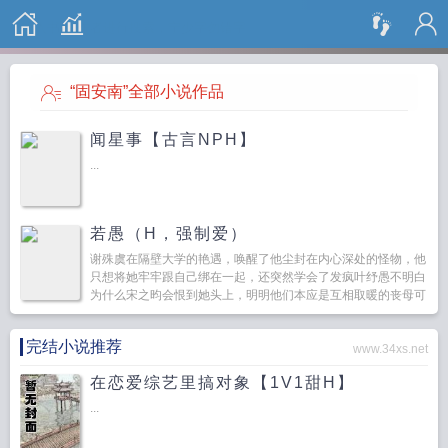
搜 索
“固安南”全部小说作品
闻星事【古言NPH】
...
若愚（H，强制爱）
谢殊虞在隔壁大学的艳遇，唤醒了他尘封在内心深处的怪物，他
只想将她牢牢跟自己绑在一起，还突然学会了发疯叶纾愚不明白
为什么宋之昀会恨到她头上，明明他们本应是互相取暖的丧母可
怜人，她不想再纠缠下去，只是另一个人突然闯进她的生活...
完结小说推荐
www.34xs.net
在恋爱综艺里搞对象【1V1甜H】
...