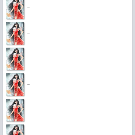
...
...
...
...
...
...