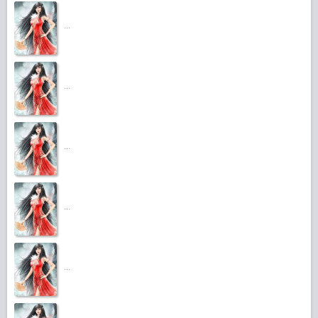
...
...
...
...
...