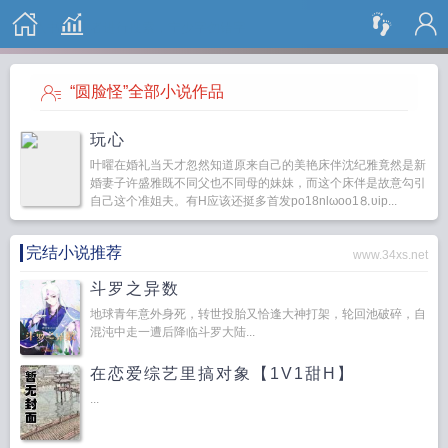
搜 索
“圆脸怪”全部小说作品
玩心
叶曜在婚礼当天才忽然知道原来自己的美艳床伴沈纪雅竟然是新
婚妻子许盛雅既不同父也不同母的妹妹，而这个床伴是故意勾引
自己这个准姐夫。有H应该还挺多首发po18nlωoо1⒏υip...
完结小说推荐
www.34xs.net
斗罗之异数
地球青年意外身死，转世投胎又恰逢大神打架，轮回池破碎，自
混沌中走一遭后降临斗罗大陆...
在恋爱综艺里搞对象【1V1甜H】
...