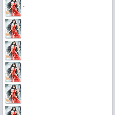
...
...
...
...
...
...