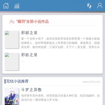
搜 索
“藏羽”全部小说作品
邪卻之皇
看一个乡村小痞子，如何实现世界首富的梦想看一个落魄大家族
的继承人，如何带领家族走上世界权力的巅峰。家族禁忌，校园
美女榜，都市绝色榜，江湖天仙榜，天下十二美女图，世界古今
百花谱…...
邪欲之皇
...
完结小说推荐
www.34xs.net
斗罗之异数
地球青年意外身死，转世投胎又恰逢大神打架，轮回池破碎，自
混沌中走一遭后降临斗罗大陆...