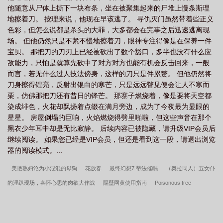
他随意从尸体上撕下一块布条，坐在被聚集起来的尸堆上慢条斯理
门案
被仇家杀害
报复灭门案
全家被灭门回来复仇
男子灭门报仇
家
地擦着刀。 按理来说，他现在早该逃了。 寻仇灭门虽然带着些正义
人惨遭灭门
为报灭门之仇
一般被灭门是有多大的仇恨
色彩，但怎么说都是杀头的大罪，大多都会在完事之后迅速逃离现
场。 但他仍然只是不紧不慢地擦着刀，眼神专注得像是在保养一件
宝贝。 那把刀的刀刃上已经被砍出了数个豁口，多半也没有什么应
敌能力，只怕是就算先砍中了对方对方也能有机会反击回来，一般
而言，若无什么过人技法傍身，这样的刀只是件累赘。 但他仍然将
刀身擦得锃亮，反射出银白的寒芒，只是远远瞥见便会让人不寒而
栗，仿佛那把刀还有昔日的锋芒。 那寨子燃烧着，像是要将天空都
染成绯色，火花却飘扬着点缀在满月旁边，成为了今夜最为显眼的
星星。 房屋倒塌的巨响，火焰燃烧得劈里啪啦，但这些声音在那个
黑衣少年耳中却是无比寂静。 后续内容已被隐藏，请升级VIP会员后
继续阅读。 如果您已经是VIP会员，但还是看到这一段，请退出浏览
器的阅读模式。...
美艳熟妇沦为小混混的母狗
花放春
最终幻想7 蒂法催眠
（奥拉同人）五女仆
的淫趴现场，各怀心思的肉欲大作战
隔壁网黄使用指南
Poisonous tree
fruit
【快穿】正直帥哥被惡女強姦後
束缚成蝶
【星际】祈祷落幕时
［古埃
及亲姐弟］尼罗河眼泪 1v1h强制爱
槐边野记
君欲雨清
春潮带雨
枯木逢春