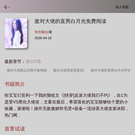
加入书架
敌对大佬的直男白月光免费阅读
安亦薇拉
/著
2026-04-16
最新章节：
第103章
敌对大佬真以为我不敢离婚
敌对大佬竟是黑莲花!
敌对大佬的直男白月光评论
为什么会有1万多
敌方大佬
敌对大佬的落跑白月光
敌对大佬总在抓单[网
书籍简介
游
敌对abo
敌对大佬的直男白月光免费阅读
给宝宝们安利一下我的预收文《[快穿]反派大佬我们不约》，自1为
是受VS黑化大佬攻，文案在最后，希望喜欢的宝宝能够给个爱的小
收藏，谢谢啦！操作无敌傲娇炸毛受×装备一流绿茶大佬攻裴沐阳，
热门网..
首章试读