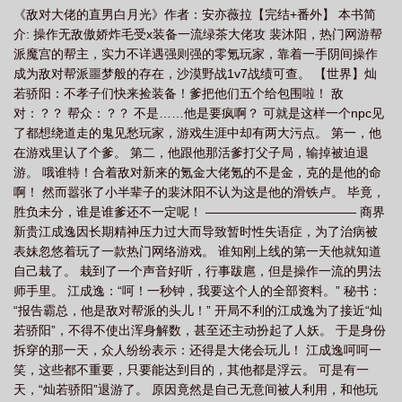
《敌对大佬的直男白月光》作者：安亦薇拉【完结+番外】 本书简
介: 操作无敌傲娇炸毛受x装备一流绿茶大佬攻 裴沐阳，热门网游帮
派魔宫的帮主，实力不详遇强则强的零氪玩家，靠着一手阴间操作
成为敌对帮派噩梦般的存在，沙漠野战1v7战绩可查。 【世界】灿
若骄阳：不孝子们快来捡装备！爹把他们五个给包围啦！ 敌
对：？？ 帮众：？？ 不是……他是要疯啊？ 可就是这样一个npc见
了都想绕道走的鬼见愁玩家，游戏生涯中却有两大污点。 第一，他
在游戏里认了个爹。 第二，他跟他那活爹打父子局，输掉被迫退
游。 哦谁特！合着敌对新来的氪金大佬氪的不是金，克的是他的命
啊！ 然而嚣张了小半辈子的裴沐阳不认为这是他的滑铁卢。 毕竟，
胜负未分，谁是谁爹还不一定呢！ ———————————— 商界
新贵江成逸因长期精神压力过大而导致暂时性失语症，为了治病被
表妹忽悠着玩了一款热门网络游戏。 谁知刚上线的第一天他就知道
自己栽了。 栽到了一个声音好听，行事跋扈，但是操作一流的男法
师手里。 江成逸：“呵！一秒钟，我要这个人的全部资料。” 秘书：
“报告霸总，他是敌对帮派的头儿！” 开局不利的江成逸为了接近“灿
若骄阳”，不得不使出浑身解数，甚至还主动扮起了人妖。 于是身份
拆穿的那一天，众人纷纷表示：还得是大佬会玩儿！ 江成逸呵呵一
笑，这些都不重要，只要能达到目的，其他都是浮云。 可是有一
天，“灿若骄阳”退游了。 原因竟然是自己无意间被人利用，和他玩