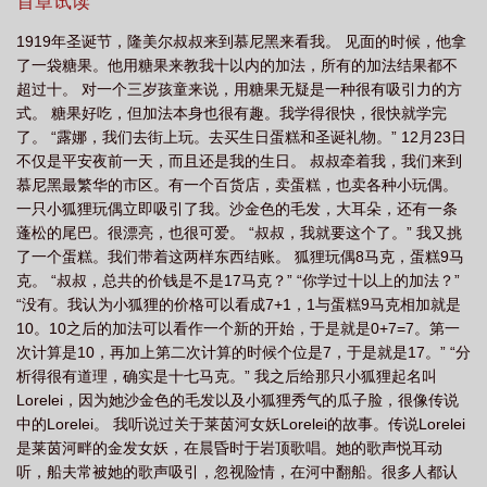
至二战战后。二战情报战占比大，但不是本文的全部。部分内容和
首章试读
线
德军 二战
德国二战详情
二战德国吧
二战德国战役大全
德国二
历史略有出入。考据党轻点喷FBIWarning：本文存在性交易、未成
1919年圣诞节，隆美尔叔叔来到慕尼黑来看我。 见面的时候，他拿
年性行为等可能引人不适的情节。这篇文不是为了黄而黄。所以开
战简介
二战德国十大
德国二战 Strohmaier
世界二战德国
2战德
了一袋糖果。他用糖果来教我十以内的加法，所有的加法结果都不
篇含肉较少，时间线到1931年的时候肉就会逐渐增多
国
二战德国the mass
二战德国混剪
德国的二战
超过十。 对一个三岁孩童来说，用糖果无疑是一种很有吸引力的方
式。 糖果好吃，但加法本身也很有趣。我学得很快，很快就学完
了。 “露娜，我们去街上玩。去买生日蛋糕和圣诞礼物。” 12月23日
不仅是平安夜前一天，而且还是我的生日。 叔叔牵着我，我们来到
慕尼黑最繁华的市区。有一个百货店，卖蛋糕，也卖各种小玩偶。
一只小狐狸玩偶立即吸引了我。沙金色的毛发，大耳朵，还有一条
蓬松的尾巴。很漂亮，也很可爱。 “叔叔，我就要这个了。” 我又挑
了一个蛋糕。我们带着这两样东西结账。 狐狸玩偶8马克，蛋糕9马
克。 “叔叔，总共的价钱是不是17马克？” “你学过十以上的加法？”
“没有。我认为小狐狸的价格可以看成7+1，1与蛋糕9马克相加就是
10。10之后的加法可以看作一个新的开始，于是就是0+7=7。第一
次计算是10，再加上第二次计算的时候个位是7，于是就是17。” “分
析得很有道理，确实是十七马克。” 我之后给那只小狐狸起名叫
Lorelei，因为她沙金色的毛发以及小狐狸秀气的瓜子脸，很像传说
中的Lorelei。 我听说过关于莱茵河女妖Lorelei的故事。传说Lorelei
是莱茵河畔的金发女妖，在晨昏时于岩顶歌唱。她的歌声悦耳动
听，船夫常被她的歌声吸引，忽视险情，在河中翻船。很多人都认