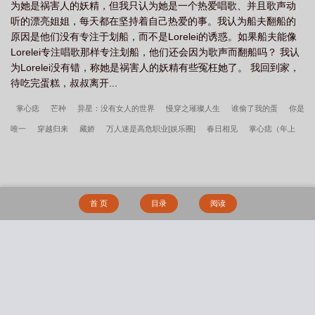
为她是祸害人的妖精，但我只认为她是一个热爱唱歌、并且歌声动
听的漂亮姐姐，每天都在坚持着自己热爱的事。我认为船夫翻船的
原因是他们没有专注于划船，而不是Lorelei的诱惑。如果船夫能像
Lorelei专注唱歌那样专注划船，他们还会因为歌声而翻船吗？ 我认
为Lorelei没有错，称她是祸害人的妖精有些冤枉她了。 我回到家，
待吃完蛋糕，叔叔离开...
掌心痣
芒种
异星：没有女人的世界
慢穿之璀璨人生
谁偷了我的蛋
你是
唯一
穿越归来
藏娇
万人迷是高危职业[娱乐圈]
春日相见
掌心痣（年上
1v1）
田七（np）
永宁事记
我又养死反派了
真心为献
蛇妻美人
时刻
要填满【高H纯肉】【BL】【1v1】
Enigma Variation
七煞（魔修NPH）
田七
只要说“帮我个忙”就可以猥琐欲为？
老婆是心理医生
喜欢的人总被她女儿睡
首 页
目录
阅读
画壁【女出轨 不做会死H】
拥有金手指后她开始为所欲为（nph）
巨根正太与
她的两个绝艳美母
魔法少女老妈
熟女名器系统
窃国宫闱—蚀骨媚毒
清风鉴
水
搜 索