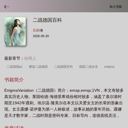
加入书架
二战德国百科
言若
/著
2026-05-20
最新章节：
收网上
二战德国pz
播放二战德国
二战德国百科
德国二战全名
enigma
variation(二战德国)
二战德国合集一口气看完
二战德国v2
二战德国
书籍简介
apds
二战
二战德国霸气
德国二战战争
二战德国mp40
二战德国高
EnigmaVariation（二战德国）简介：emsp;emsp;1VN，本文有较多
燃时刻
二战德国的
德国2战
二战德国著名
enigmavariation二战德
真实历史人物。莱因哈德·海德里希戏份相对较多，涵盖了基尔港时
国
搜索二战德国
二战德国wh
德国二战梗
二战德国梗
二战德国
期至1942年遇刺。埃尔温·隆美尔在本文以关爱女主的长辈的形象出
卐
德国二战全程
二战德国震撼
德国二战战场
小度二战德国
德军二
现。女主露娜·诺伊曼为第一人称叙述，故事从她的童年开始。露娜
是天才数学家，二战时期是密码专家。目标导向，道德底线灵活，
战
的德国二战
德国二战的梗
请搜索二战德国
德国二战战果
解密二
小时侯情感闭塞，长大后行为举止偏向恶女。时间跨度从魏玛德国
战德国
德军 二战德国
3d演示二战德国
德国二战战役
德国二战战