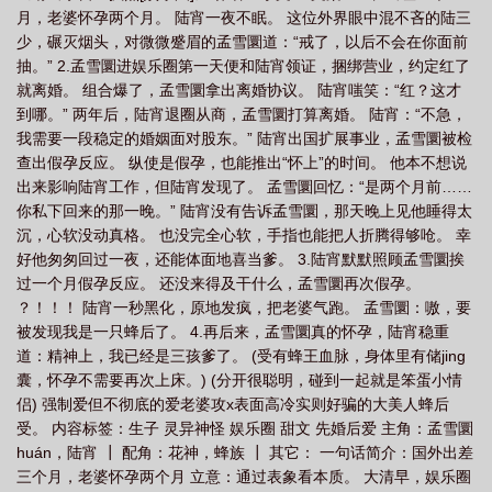
月，老婆怀孕两个月。 陆宵一夜不眠。 这位外界眼中混不吝的陆三
式
请出示证件用英语怎么说
请出示证件安卓汉化
请出示证件在哪个平
少，碾灭烟头，对微微蹙眉的孟雪圜道：“戒了，以后不会在你面前
台
请出示营业执照娱乐圈全文免费阅读
请出示证件怎么审查
请出示证件在
抽。” 2.孟雪圜进娱乐圈第一天便和陆宵领证，捆绑营业，约定红了
哪里玩
要求出示营业执照
请出示证件怎么挣钱
请出示证件手机版中
就离婚。 组合爆了，孟雪圜拿出离婚协议。 陆宵嗤笑：“红？这才
到哪。” 两年后，陆宵退圈从商，孟雪圜打算离婚。 陆宵：“不急，
文
请出示证件所有结局
请出示证件表情包
请出示你的证件表情包
请出
我需要一段稳定的婚姻面对股东。” 陆宵出国扩展事业，孟雪圜被检
示证件 全结局
请出示证件手机汉化版
请出示证件中文版
请出示证件怎么
查出假孕反应。 纵使是假孕，也能推出“怀上”的时间。 他本不想说
拍照
出来影响陆宵工作，但陆宵发现了。 孟雪圜回忆：“是两个月前……
你私下回来的那一晚。” 陆宵没有告诉孟雪圜，那天晚上见他睡得太
沉，心软没动真格。 也没完全心软，手指也能把人折腾得够呛。 幸
好他匆匆回过一夜，还能体面地喜当爹。 3.陆宵默默照顾孟雪圜挨
过一个月假孕反应。 还没来得及干什么，孟雪圜再次假孕。
？！！！ 陆宵一秒黑化，原地发疯，把老婆气跑。 孟雪圜：嗷，要
被发现我是一只蜂后了。 4.再后来，孟雪圜真的怀孕，陆宵稳重
道：精神上，我已经是三孩爹了。 (受有蜂王血脉，身体里有储jing
囊，怀孕不需要再次上床。) (分开很聪明，碰到一起就是笨蛋小情
侣) 强制爱但不彻底的爱老婆攻x表面高冷实则好骗的大美人蜂后
受。 内容标签：生子 灵异神怪 娱乐圈 甜文 先婚后爱 主角：孟雪圜
huán，陆宵 ┃ 配角：花神，蜂族 ┃ 其它： 一句话简介：国外出差
三个月，老婆怀孕两个月 立意：通过表象看本质。 大清早，娱乐圈