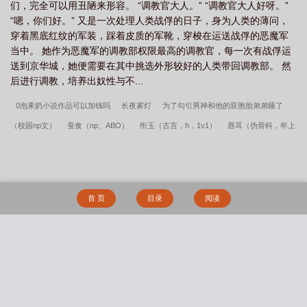
们，完全可以用丑陋来形容。 “调教官大人。” “调教官大人好呀。”
“嗯，你们好。” 又是一次处理人类战俘的日子，身为人类的薄问，
穿着黑底红纹的军装，踩着皮质的军靴，穿梭在运送战俘的恶魔军
当中。 她作为恶魔军的调教部权限最高的调教官，每一次有战俘运
送到京华城，她便需要在其中挑选外形较好的人类带回调教部。 然
后进行调教，培养出奴性与不...
0泡果奶小说作品可以加钱吗
长夜雾灯
为了勾引男神和他的双胞胎弟弟睡了
（校园np文）
蚕食（np、ABO）
衔玉（古言，h，1v1）
唇耳（伪骨科，年上
1v1）
可以加钱吗翠微居排行榜小说
Yushaw小说作品长夜雾灯
病态沦陷（破
镜重圆1v1）
【np】快穿之蒸蒸日上
长夜雾灯翠微居排行榜小说
我网恋又翻
车了（1v1 高h）
【海贼王】老公太多 修罗场怎么办（np）
法师的诞生（百合gl
首 页
目录
阅读
np）
可以加钱吗
恶魔的纯白制服（1v1·SC）
长夜雾灯笔趣阁无删减
贪晌
(h,主bg,有gl,np)
可以加钱吗笔趣阁无删减
斩情（np）
雾照路北（星际abo
bg）
静音键与扩音器
家有貌美妻：绿茶小狗猛猛干
男狐狸精是在勾引我吗
搜 索
（仙侠1V1）
我心里压抑的地方（NPH短篇集）
葡萄藤(bg骨)
[NPH]APH 桃之
夭夭
被背叛后催眠洗脑调教成性爱母狗的冷艳总裁
“寄”人篱下
这货不是女配