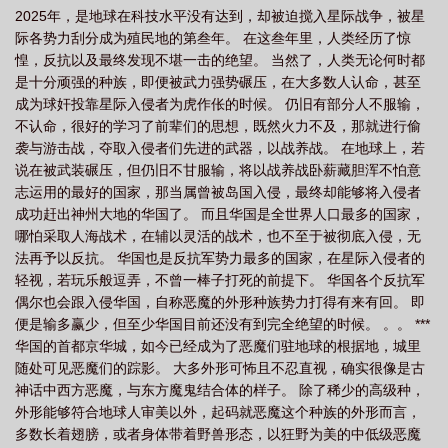
2025年，是地球在科技水平没有达到，却被迫搅入星际战争，被星
际侵略守则系列全文
星际入侵电影
星际侵略守则合集
星际入侵游戏破解
际各势力刮分成为殖民地的第叁年。 在这叁年里，人类经历了惊
版
星际侵略守则系列
星际侵略守则系列在线阅读
星际侵略守则系列全
惶，反抗以及最终发现不堪一击的绝望。 当然了，人类无论何时都
本
星际侵略守则by十字路
星际侵略者
变态辣)
星际争霸入侵美
是十分顽强的种族，即便被武力强势碾压，在大多数人认命，甚至
成为球奸投靠星际入侵者为虎作伥的时候。 仍旧有部分人不服输，
漫
星际侵略守则系列之一
星际侵略守则系列之三
星际入侵gl(np
星际
不认命，很好的学习了前辈们的思想，既然火力不及，那就进行偷
争霸入侵无限
星际侵略守则系列书包网
变态辣)(陆央)txt
星际入侵
袭与游击战，夺取入侵者们先进的武器，以战养战。 在地球上，若
说在被武装碾压，但仍旧不甘服输，将以战养战卧薪藏胆浑不怕意
志运用的最好的国家，那当属曾被岛国入侵，最终却能够将入侵者
成功赶出神州大地的华国了。 而且华国是全世界人口最多的国家，
哪怕采取人海战术，在辅以灵活的战术，也不至于被彻底入侵，无
法再予以反抗。 华国也是反抗军势力最多的国家，在星际入侵者的
轻视，若玩乐般逗弄，不曾一棒子打死的前提下。 华国各个反抗军
偶尔也会跟入侵华国，自称恶魔的外形种族势力打得有来有回。 即
便是输多赢少，但至少华国目前还没有到完全绝望的时候。 。。 ***
华国的首都京华城，如今已经成为了恶魔们驻地球的根据地，城里
随处可见恶魔们的踪影。 大多外形可怖且不忍直视，确实很像是古
神话中西方恶魔，与东方魔鬼结合体的样子。 除了稀少的高级种，
外形能够符合地球人审美以外，起码就恶魔这个种族的外形而言，
多数长着翅膀，或者身体带着野兽形态，以狂野为美的中低级恶魔