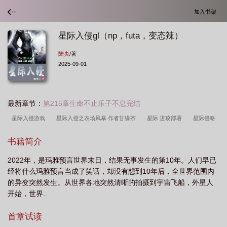
加入书架
星际入侵gl（np，futa，变态辣）
陆央
/著
2025-09-01
最新章节：
第215章生命不止乐子不息完结
星际入侵游戏
星际入侵之农场风暴 作者甘缘茶
星际 进攻部署
星际侵略
守则
星际侵略守则系列txt书包
变态辣)最新章节目
星际侵略守则第二
书籍简介
部
星际入侵美漫
星际战争异形入侵2破解版
星际侵略守则第一部
星际
2022年，是玛雅预言世界末日，结果无事发生的第10年。人们早已
入侵之农场风暴
变态辣)作者陆央
星际入侵者
星际侵略
星际侵略守则
经将什么玛雅预言当成了笑话，却没有想到10年后，全世界范围内
系列之四
星际侵略守则 全集txt
futa
星际 入侵
星际侵略守则txt
星
的异变突然发生。从世界各地突然清晰的拍摄到宇宙飞船，外星人
际入侵破解版
求星际侵略守则合集
星际争霸虫族入侵电影完整版
星际侵略
开始，世界..
守则第三部免费阅读
星际侵略守则系列之二
星际侵略守则在线阅读
星际入
首章试读
侵开启
星际争霸之虫族入侵电影
星际侵略守则第四部
星际侵略游戏
星