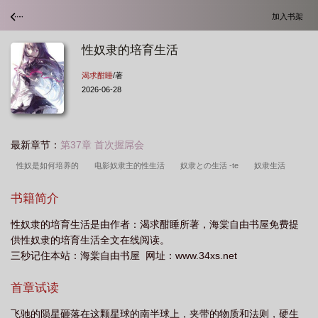
加入书架
性奴隶的培育生活
渴求酣睡
/著
2026-06-28
最新章节：
第37章 首次握屌会
性奴是如何培养的
电影奴隶主的性生活
奴隶との生活 -te
奴隶生活
taughtfeeling
啥叫性奴隶
奴性教育是什么意思
奴隶的生活药书
什么叫
书籍简介
奴性教育
性奴隶的培育生活渴求酣睡 著
第2章 奴隶的性知识比我丰富
奴
性奴隶的培育生活是由作者：渴求酣睡所著，海棠自由书屋免费提
隶的生活药怎么吃
奴隶的生活是怎样的?
奴隶性的意思
性奴是怎样养成
供性奴隶的培育生活全文在线阅读。
的
奴性的产生
奴隶的生活 teaching
奴隶性格的养成
奴隶性是什
三秒记住本站：海棠自由书屋 网址：www.34xs.net
么
奴性是怎么培养出来的
性奴隶的培育生活 第1章 织梦之庭
首章试读
飞驰的陨星砸落在这颗星球的南半球上，夹带的物质和法则，硬生