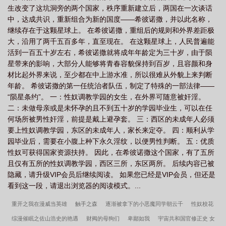
生改变了这坑洞旁的两个国家，秩序重新建立后，两国在一次谈话
中，达成共识，重新组合为新的国度——希彼诺撒，并以此名称，
继续存在于这颗星球上。 在希彼诺撒，重组后的规则和外界差距极
大，沿用了两千五百多年，直至现在。 在这颗星球上，人民普遍能
活到一百五十岁左右，希彼诺撒就将成年年龄定为三十岁，由于陨
星带来的影响，大部分人能够将青春容貌保持到百岁，且容颜和身
材比起外界来说，至少都在中上游水准，所以很难从外貌上来判断
年龄。 希彼诺撒的第一任统治者队伍，制定了特殊的一部法律——
“陨星条约”。 一：性奴调教学园的女生，在外界可随意被奸淫。
二：未做母亲或是未怀孕的且不到五十岁的学园毕业生，可以在任
何场所被男性奸淫，前提是戴上避孕套。 三：西区的未成年人必须
要上性奴调教学园，东区的未成年人，家长来定夺。 四：顺利从学
园毕业后，需要在小腹上种下永久淫纹，以便男性判断。 五：优质
性奴可获得国家资源扶持。 因此，在希彼诺撒这个国家，有了五所
且仅有五所的性奴调教学园，西区三所，东区两所。 后续内容已被
隐藏，请升级VIP会员后继续阅读。 如果您已经是VIP会员，但还是
看到这一段，请退出浏览器的阅读模式。...
重开之我在漫威当英雄
触手之森
逐渐被拿下的小恶魔同学朝云千
性奴校花
综漫催眠之佐山浩史的艳遇
财阀的母狗们
卑鄙如我
宇宙共和国官修正史 女