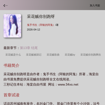
加入书架
采花贼你别跑呀
鬼手书生（阿银的阿鬼）
/著
2026-04-12
最新章节：
第13章 结尾
采花贼是什么
采花贼被踩记
采花贼歌曲
采花贼by
采花贼你别跑啊在
线阅读
采花贼你别跑呀 书包网
采花贼是啥
采花贼被采了该找谁去
书籍简介
说
采花贼你别跑呀by
采花贼被釆了该找谁说理
采花贼你别跑呀鬼手书
采花贼你别跑呀是由作者：鬼手书生（阿银的阿鬼）所著，海棠自
生
采花贼你别跑啊 百度
采花贼 歌曲
采花贼被采了该找谁说理by七
由书屋免费提供采花贼你别跑呀全文在线阅读。
七
采花贼你别跑呀 百度
采花贼你别跑呀 阿鬼
采花贼你别蛙呀by鬼手书
三秒记住本站：海棠自由书屋 网址：www.34xs.net
生
采花贼被采了该找谁说理免费阅读
采花贼 歌词
采花贼啊你别跑
采
首章试读
花贼被采了该找谁说理免费
采花贼你别跑呀盘搜搜
采花贼
歌曲采花
贼
采花贼你别跑啊
采花贼什么意思
采花贼蹄别跑啊
采花贼被采了该找
话说苏州城南有座寺，名叫金门寺。 那金门寺里有个小沙弥，法号