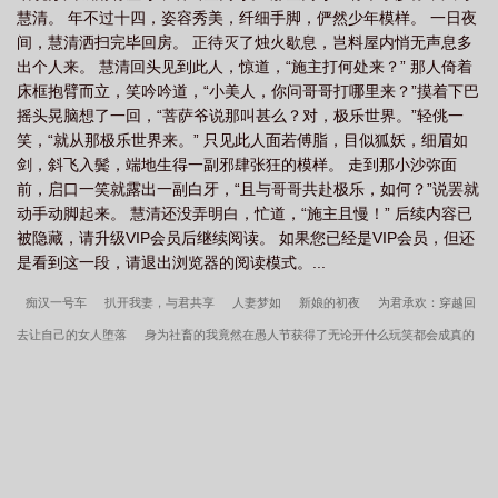
慧清。 年不过十四，姿容秀美，纤细手脚，俨然少年模样。 一日夜
谁来说理
采花贼被采了找谁说理
采花贼你别跑呀by鬼手书生
采花贼是什
间，慧清洒扫完毕回房。 正待灭了烛火歇息，岂料屋内悄无声息多
么意思
采花贼你别跑呀全文免费阅读
采花贼什么意思?
采花贼文
采花
出个人来。 慧清回头见到此人，惊道，“施主打何处来？” 那人倚着
贼你别跑呀(h)
采花贼成功视频
采花贼最经典三个称呼
采花贼你别跑呀一
床框抱臂而立，笑吟吟道，“小美人，你问哥哥打哪里来？”摸着下巴
摇头晃脑想了一回，“菩萨爷说那叫甚么？对，极乐世界。”轻佻一
曲
采花贼一
采花贼你别跑呀百度
采花贼今天翻车了
采花贼歌词是什么
笑，“就从那极乐世界来。” 只见此人面若傅脂，目似狐妖，细眉如
意思
采花贼byElizabeth
采花贼叫什么名字
采花贼是啥意思
采花贼你
剑，斜飞入鬓，端地生得一副邪肆张狂的模样。 走到那小沙弥面
别跑呀by阿银的阿鬼
采花贼你别跑呀txt
采花贼你别跑啊全文免费阅读
前，启口一笑就露出一副白牙，“且与哥哥共赴极乐，如何？”说罢就
动手动脚起来。 慧清还没弄明白，忙道，“施主且慢！” 后续内容已
被隐藏，请升级VIP会员后继续阅读。 如果您已经是VIP会员，但还
是看到这一段，请退出浏览器的阅读模式。...
痴汉一号车
扒开我妻，与君共享
人妻梦如
新娘的初夜
为君承欢：穿越回
去让自己的女人堕落
身为社畜的我竟然在愚人节获得了无论开什么玩笑都会成真的
超能力
刺猬客星球见闻录
常看的色情博主似乎是我的亲姐姐
都市流浪汉的强
奸之旅
春月满园
缠痕逸母
一切都是从手滑开始的
春厢秘史
姹女外传-诸
神的黄昏同人
夜色皇后
淫奸道
因为太过天真，与自己相爱的白丝萝莉妈妈被
路过的龙傲天占有了
畅想曲之佣兵团长
钗头凤
异常生物见闻录-长寿种的居家
记录
冷板凳
BG肉文随笔
阿意（前姐弟后父女
慕予
不可欺［背德