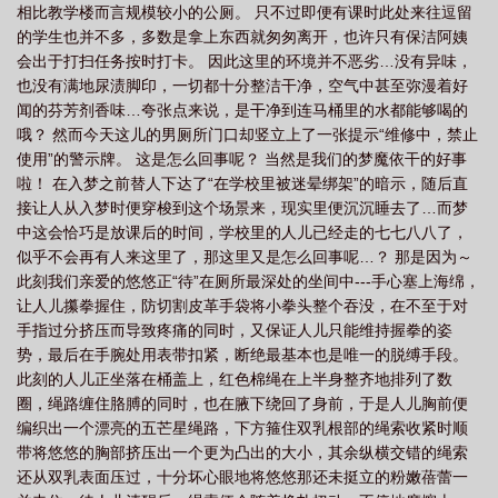
相比教学楼而言规模较小的公厕。 只不过即便有课时此处来往逗留
的学生也并不多，多数是拿上东西就匆匆离开，也许只有保洁阿姨
会出于打扫任务按时打卡。 因此这里的环境并不恶劣…没有异味，
也没有满地尿渍脚印，一切都十分整洁干净，空气中甚至弥漫着好
闻的芬芳剂香味…夸张点来说，是干净到连马桶里的水都能够喝的
哦？ 然而今天这儿的男厕所门口却竖立上了一张提示“维修中，禁止
使用”的警示牌。 这是怎么回事呢？ 当然是我们的梦魔依干的好事
啦！ 在入梦之前替人下达了“在学校里被迷晕绑架”的暗示，随后直
接让人从入梦时便穿梭到这个场景来，现实里便沉沉睡去了…而梦
中这会恰巧是放课后的时间，学校里的人儿已经走的七七八八了，
似乎不会再有人来这里了，那这里又是怎么回事呢…？ 那是因为～
此刻我们亲爱的悠悠正“待”在厕所最深处的坐间中---手心塞上海绵，
让人儿攥拳握住，防切割皮革手袋将小拳头整个吞没，在不至于对
手指过分挤压而导致疼痛的同时，又保证人儿只能维持握拳的姿
势，最后在手腕处用表带扣紧，断绝最基本也是唯一的脱缚手段。
此刻的人儿正坐落在桶盖上，红色棉绳在上半身整齐地排列了数
圈，绳路缠住胳膊的同时，也在腋下绕回了身前，于是人儿胸前便
编织出一个漂亮的五芒星绳路，下方箍住双乳根部的绳索收紧时顺
带将悠悠的胸部挤压出一个更为凸出的大小，其余纵横交错的绳索
还从双乳表面压过，十分坏心眼地将悠悠那还未挺立的粉嫩蓓蕾一