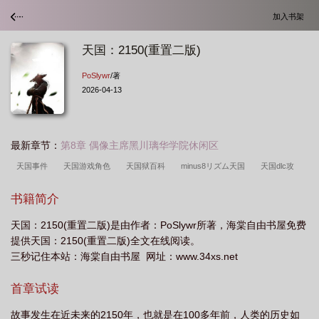
加入书架
天国：2150(重置二版)
PoSlywr
/著
2026-04-13
最新章节：
第8章 偶像主席黑川璃华学院休闲区
天国事件
天国游戏角色
天国狱百科
minus8リズム天国
天国dlc攻
略
天国在哪
天国へようこそ
天国はまだ远く百度
天国游戏百科
天
书籍简介
国什么
天国拯救怎么打
天国に行きます
天国三十五阶
天国dlc
天
天国：2150(重置二版)是由作者：PoSlywr所著，海棠自由书屋免费
国游戏 百度百科
天国好吗
天国天国真美丽简谱
天国近了吗
天国c
提供天国：2150(重置二版)全文在线阅读。
君
天国的第二季什么意思
ps4天国
天国怎么练
天国游戏里版
天国
三秒记住本站：海棠自由书屋 网址：www.34xs.net
少女百度百科
天国电视剧改编自哪部
天国战斗技巧
天国2什么时候
首章试读
出
天国游戏
天国衣服
天国序列等级划分
天国百度百科
天国游戏贴
吧
天国嗯仇
天国に行くな
天国的2.5什么梗
天国游戏百度百科
天
故事发生在近未来的2150年，也就是在100多年前，人类的历史如