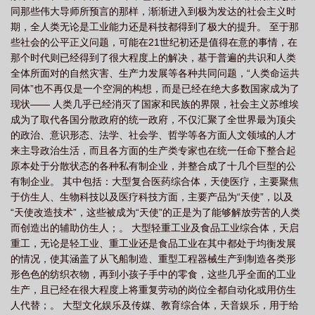
同那些伟大导师所预言的那样，渐渐进入到极为发达的社会主义时
国系列是什么意思
天国是什么游戏
天国泪百度百科
天国hello
天国序列
期，全人类无论是工业能力还是科技都得到了极大的提升。 至于那
百科
天国游戏怎么样
些社会的公平正义问题，可能在21世纪初还是值得在意的事情，在
那个时代则已经得到了很大程度上的解决，基于普遍的共识和人类
全体所面对的自然灾害、生产力发展等各种共同问题，“人类命运共
同体”也不再仅是一个空洞的构想，而是已经在绝大多数国家成为了
现状—— 人类几乎已经消灭了国家和民族的界限，社会主义苏维埃
成为了取代各国分散政府的统一政府，不仅汇聚了全世界最为顶尖
的政治、意识形态、法学、社会学、哲学等各方面人文领域的人才
来主导政治生活，而且各方面的生产类专家也在统一任命下整合起
原本处于分散状态的各种私有制企业，并整合成了十几个巨型的公
有制企业。 其中包括：大型复合医药综合体，天使医疗，主要聚焦
于仿生人、生物科技以及医疗科技方面，主要产品为“天使”，以及
“天使改造技术”，这些被成为“天使”的正是为了能够解放劳苦的人类
而创造出的辅助仿生人；。 大型轻重工业及食品工业综合体，天启
重工，无论是轻工业、重工业还是食品工业在其中都处于均衡发展
的情况，使其涵盖了从飞船制造、重型工程器械生产到制造各类形
形色色的纺织衣物，再到小孩子手中的零食，这些几乎全面的工业
生产，且已经在很大程度上将重复劳动的岗位全都自动化或用仿生
人代替；。 大型文化娱乐及传媒、教育综合体，天音娱乐，用于给