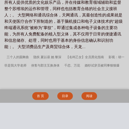
所有人提供优质的文化娱乐产品，并在传媒和教育领域辅助和监督
整个苏维埃的运作和管理，同样也包括教育合格的社会主义接班
人；。 大型网络和通讯综合体，天网通讯，其最创造性的成果就是
和天使医疗合作下所制造的，基于脑机接口和电子义体技术的“超级
终端通讯系统”被称为“掌纹”，即通过集成各种电子设备的主要功
能，为所有人免费配备的植入型义体，其不仅用于日常的便捷通讯
和信息储存、处理，同时也用于基本的身份信息确认和识别功
能；。 大型消费品生产及商贸综合体，天龙...
三个人的圆舞曲
隐疾 夏以昼 她 黎深
【名柯乙女】全员黑化指南
影视：胡一
菲是我大学老师
侠客与郡主互换身体
千恋、万花
婚纱试穿员被同事狠狠爆
操，被两次夫目前犯
倾国女相
性奴收集系统
深圳合租续之易子而交
子母
钩
因为被骗了，所以我向她们复仇了
执缰
纯情幻梦
陈家姐弟
富家大小
姐与扶她奴奴的爱情故事
缉捕司艳史——一个小捕快的春宵秘录
红河欲
今天
首 页
目录
阅读
开始三人行
希林大陆
雾照路北（星际abo bg）
静音键与扩音器
家有貌美
妻：绿茶小狗猛猛干
男狐狸精是在勾引我吗（仙侠1V1）
我心里压抑的地方
（NPH短篇集）
葡萄藤(bg骨)
[NPH]APH 桃之夭夭
被背叛后催眠洗脑调教成
搜 索
性爱母狗的冷艳总裁
“寄”人篱下
这货不是女配