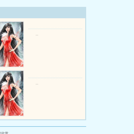
...
...
者欣赏。