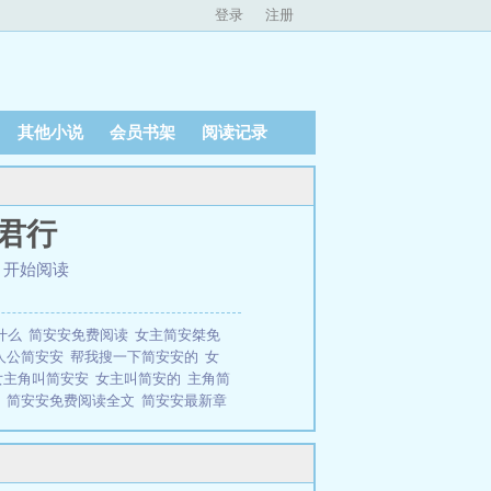
登录
注册
其他小说
会员书架
阅读记录
君行
、
开始阅读
什么
简安安免费阅读
女主简安桀免
人公简安安
帮我搜一下简安安的
女
女主角叫简安安
女主叫简安的
主角简
安
简安安免费阅读全文
简安安最新章
安免费阅读大结局
简安安和的免费阅
安安的
【种田+流放+医毒双绝+空间
要断绝父女关系？你可要把断绝书保