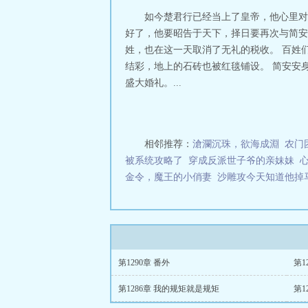
如今楚君行已经当上了皇帝，他心里对
好了，他要昭告于天下，择日要再次与简安
姓，也在这一天取消了无礼的税收。 百姓
结彩，地上的石砖也被红毯铺设。 简安安
盛大婚礼。...
相邻推荐：
滄瀾沉珠，欲海成淵
农门
被系统攻略了
穿成反派世子爷的亲妹妹
金令，魔王的小俏妻
沙雕攻今天知道他掉
第1290章 番外
第1
第1286章 我的规矩就是规矩
第1