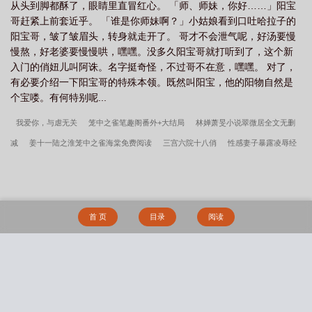
从头到脚都酥了，眼睛里直冒红心。 「师、师妹，你好……」阳宝
哥赶紧上前套近乎。 「谁是你师妹啊？」小姑娘看到口吐哈拉子的
阳宝哥，皱了皱眉头，转身就走开了。 哥才不会泄气呢，好汤要慢
慢熬，好老婆要慢慢哄，嘿嘿。没多久阳宝哥就打听到了，这个新
入门的俏妞儿叫阿诛。名字挺奇怪，不过哥不在意，嘿嘿。 对了，
有必要介绍一下阳宝哥的特殊本领。既然叫阳宝，他的阳物自然是
个宝喽。有何特别呢...
我爱你，与虐无关
笼中之雀笔趣阁番外+大结局
林婵萧旻小说翠微居全文无删
减
姜十一陆之淮笼中之雀海棠免费阅读
三宫六院十八俏
性感妻子暴露凌辱经
历
捕蝉by林婵萧旻
妙手神织
小城故事
捕蝉笔趣阁番外+大结局
一切为了
妻子的性福（出轨之妻）
姜十一陆之淮小说翠微居全文无删减
情欲场
都市少
妇的沉沦
芥末婚姻之丑事录（修改版）
归兄笔趣阁番外+大结局
笼中之雀by姜
首 页
目录
阅读
十一陆之淮
畸爱博士
仙道炼心（情色版）
谢知遥谢知聿归兄海棠免费阅读
Let go (1v1)
透明暗恋
转生成为肉文女主的女儿后（星际nph）
家有貌美
妻：绿茶小狗猛猛干
我与动物们的交配派对
可行性试验（普女万人迷，NPH）
搜 索
[NPH]APH 桃之夭夭
青梅竹马观察手帐(1v1)
这货不是女配
静音键与扩音
器