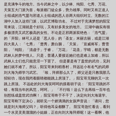
是充满争斗的地方。当今武林之中，以少林、纯阳、七秀、万花、
宝哥浪荡江湖23
剑网3阳宝哥浪荡江湖
阳宝哥浪荡江湖在线观看
剑网三·阳
天策五大门派为首，每派都门徒众多，势力雄厚。同时又有正道人
宝哥浪荡江湖txt
剑网三阳宝哥浪荡江湖
剑网三阳宝哥浪荡江湖46回
剑网
士组成的浩气盟与邪道人士组成的恶人谷两大组织对立。无数的江
三阳宝哥浪荡江湖第四部
剑网三阳宝哥浪荡江湖全文阅读
剑网三阳宝哥浪荡江
湖中人加入这些门派，以武艺博取功名。 不过对于充满梦想的阳宝
哥来说，江湖就是个好玩，又有好多美女的地方。 江湖中确实有很
湖第46集在线阅读
阳宝哥闯荡江湖
剑网三阳宝哥之浪荡江湖游
多极漂亮又武艺极高的女性。不论是正邪两派双绝色：「浩气盟」
的「开阳」林可人还是「恶人谷」的「圣女」米丽古丽，或是江湖
四大美人：「七秀」「楚秀」萧白胭，「天策」「宣威将军」曹雪
阳，「纯阳」「清虚子」于睿，「万花」「花圣」宇晴，都是无数
武林人的梦中情人。只是，普通人要接近她们也是难上加难，所以
武林人士们也只能意淫一下罢了。 但是要是有了盖世的武功，见到
她们就不难了。所以，阳宝哥来到稻香村，拜远近小有名气的武师
刘大海为师学习武艺。 「唉，拜师那么久了，师父还是只教我那几
招轻功，现在我闭着眼睛都能跳上房顶了。」阳宝哥无聊的又一次
跳上房顶。 不远处的刘大海笑呵呵的摸着胡子说：「阳宝哥跳的不
错，有我当年的风范，呵呵。」 「不行啦！这么下去再练一百年也
别想练成盖世武功啊！」阳宝哥终于不干了，决定向刘大海退学。
阳宝哥刚下定决心，就听见一个娇滴滴的女孩声音说：「请问，您
就是刘大海师父吗？」听得他耳朵都酥了。 阳宝哥急忙看去，看到
一个水灵灵美溜溜的小姑娘，正在向刘大海拜师呢！这一看啊，他