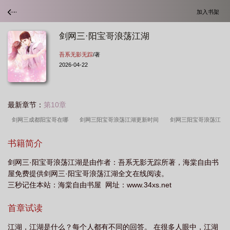
加入书架
剑网三·阳宝哥浪荡江湖
吾系无影无踪
/著
2026-04-22
最新章节：
第10章
剑网三成都阳宝哥在哪
剑网三阳宝哥浪荡江湖更新时间
剑网三阳宝哥浪荡江
湖吾系无影无踪
剑网三阳宝哥浪荡江湖唐门
剑网三阳宝哥浪荡江湖大明
书籍简介
宫
剑网3阳宝哥浪荡江湖目录
剑网三阳宝哥浪荡江湖作者吾系无影无踪
剑
剑网三·阳宝哥浪荡江湖是由作者：吾系无影无踪所著，海棠自由书
网三阳宝哥之浪荡江湖txt
剑网三阳宝哥浪荡江湖在线阅读
剑网3阳宝哥浪荡江
屋免费提供剑网三·阳宝哥浪荡江湖全文在线阅读。
湖 笔趣阁
剑网三策划阳宝哥
阳宝哥浪荡江湖在线阅读
剑网3阳宝哥之浪荡
三秒记住本站：海棠自由书屋 网址：www.34xs.net
江湖txt
剑三阳宝哥浪荡江湖在线
剑网3阳宝哥浪荡江湖14
剑网三阳宝哥浪
首章试读
荡江湖连载情况
剑网三阳阳攻略
阳宝哥浪荡江湖大结局
剑三阳宝哥浪荡江
湖1
剑网三阳宝哥浪荡江湖试读体验
剑网3浪荡江湖
剑三纯阳
剑三阳
江湖，江湖是什么？每个人都有不同的回答。 在很多人眼中，江湖