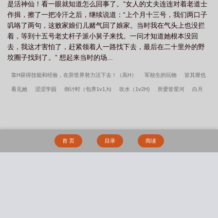
是活神仙！看一眼就知道怎么回事了。”女人的丈夫连连对着老道士
作揖，擦了一把冷汗之后，继续说道：“上个月十三号，我们两口子
叽咯了两句，这败家娘们儿赌气回了娘家。当时我在气头上也没拦
着，等到十五号老丈杆子派小舅子来找。一问才知道她根本没回
去，我这才害怕了，赶紧领着人一路找下去，最后在二十里外的野
坟圈子找到了。” 想起来当时的场...
靠H获得技能和经验，在异世界努力活下去！（高H）
军校生的玩物
皆其靡也
看见她
涩涩学园
倒计时（包养1v1,h)
吹水（1v2H)
所爱皆星河
白月
光，但死遁翻车了（NPH）
困兽之斗
圣利亚的阴暗女nph
凰殇
雨季来信
女皇的神途（NPH，重口，SM）
X的乐园（1v1，人外，sc）
药引1v2 剧情向h
文
空花
嫁给亡爹的死对头后
雨季来信（兄妹 骨科 1v1 ）
秋棠山上（兄妹
首 页
目录
阅读
骨）
军校生的玩物（暗黑NPH）
穿越到女尊扶她末日世界被她抓到了
丽塔的
花嫁白丝——蔷薇誓言下的秘密纵情
末日之倖存偏差
药王谷伪父女 (师徒养成)
是小狗也是主人
李凡的奇妙大冒险——都市篇
补习老师猎艳笔记
灰烬下的
搜 索
白雪
窃国宫闱—蚀骨媚毒