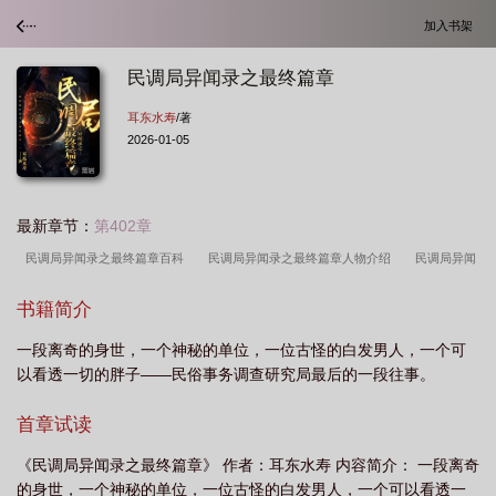
加入书架
民调局异闻录之最终篇章
耳东水寿
/著
2026-01-05
最新章节：
第402章
民调局异闻录之最终篇章百科
民调局异闻录之最终篇章人物介绍
民调局异闻
录之最终篇章全文勉阅说
民调局异闻录之最终篇章61
民调局异闻录之最终篇
书籍简介
章司马孝良是谁
民调局异闻录之最终篇章大神
民调局异闻录之最终篇章 笔趣
一段离奇的身世，一个神秘的单位，一位古怪的白发男人，一个可
阁
民调局异闻录之最终篇章奇快中文网
民调局异闻录之最终篇章结局
民调
以看透一切的胖子——民俗事务调查研究局最后的一段往事。
局异闻录之最终篇章在线阅读
民调局异闻录终极篇
民调局异闻录之最终篇章人
物
民调局异闻录之最终篇章赵庆
民调局异闻录之最终篇二十章
民调局异闻
首章试读
录之最终篇章有声
民调局异闻录之最终篇章 耳东水寿
民调局异闻录之最终篇
《民调局异闻录之最终篇章》 作者：耳东水寿 内容简介： 一段离奇
章卷二
民调局异闻录终极篇章
民调局异闻录之最终篇章说了什么
民调局异
的身世，一个神秘的单位，一位古怪的白发男人，一个可以看透一