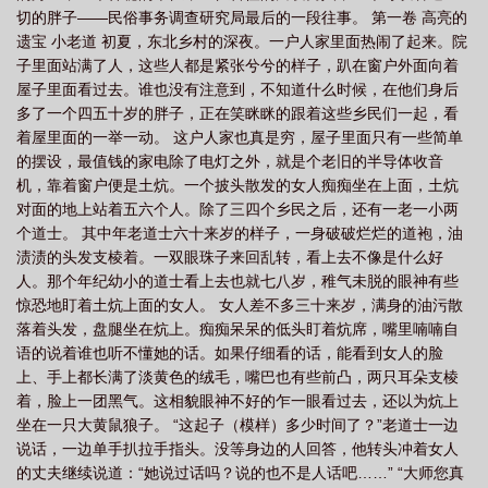
切的胖子——民俗事务调查研究局最后的一段往事。 第一卷 高亮的
闻录之最终篇章是什么
民调局异闻录之最终篇章车前子的身世
民调局异闻录之
遗宝 小老道 初夏，东北乡村的深夜。一户人家里面热闹了起来。院
最终篇章车前子是谁
民调局异闻录之最终篇章 耳东水寿txt
民调局异闻录之最
子里面站满了人，这些人都是紧张兮兮的样子，趴在窗户外面向着
终篇章全文
民调局异闻录之最终篇章阅读
民调局异闻录之最终篇章的目
屋子里面看过去。谁也没有注意到，不知道什么时候，在他们身后
多了一个四五十岁的胖子，正在笑眯眯的跟着这些乡民们一起，看
录
民调局的正确观看顺序
民调局异闻录之最终篇章txt
民调局异闻录之最
着屋里面的一举一动。 这户人家也真是穷，屋子里面只有一些简单
终篇章最新
民调局异闻录最终篇章讲的什么
民调局异闻录之最终篇章 百
的摆设，最值钱的家电除了电灯之外，就是个老旧的半导体收音
度
民调局异闻录之最终篇章车前子
民调局异闻录之最终篇章搜狗
民调局异
机，靠着窗户便是土炕。一个披头散发的女人痴痴坐在上面，土炕
对面的地上站着五六个人。除了三四个乡民之后，还有一老一小两
闻录
民调局异闻录之最终篇章 第796章
民调局异闻录终结篇
民调局异闻录
个道士。 其中年老道士六十来岁的样子，一身破破烂烂的道袍，油
最终篇章主角是谁
民调局异闻录之最终篇章主角是谁
民调局异闻录之最终篇章
渍渍的头发支棱着。一双眼珠子来回乱转，看上去不像是什么好
笔趣阁
民调局异闻录之最终篇章讲什么
民调局异闻录之最终篇章 txt
民调
人。那个年纪幼小的道士看上去也就七八岁，稚气未脱的眼神有些
局异闻录之最终篇章百度百科
惊恐地盯着土炕上面的女人。 女人差不多三十来岁，满身的油污散
民调局异闻录之最终篇章tv
民调局异闻录之最终
落着头发，盘腿坐在炕上。痴痴呆呆的低头盯着炕席，嘴里喃喃自
篇章正版
民调局异闻录之最终篇章TXT
民调局异闻录之最终篇
民调局异闻
语的说着谁也听不懂她的话。如果仔细看的话，能看到女人的脸
录之最终篇章起点
民调局异闻录之最终篇章是
民调局异闻录免费阅读
民调
上、手上都长满了淡黄色的绒毛，嘴巴也有些前凸，两只耳朵支棱
局异闻录之最终篇章和后传
民调局异闻录之最终篇章简介
民调局异闻录之最终
着，脸上一团黑气。这相貌眼神不好的乍一眼看过去，还以为炕上
坐在一只大黄鼠狼子。 “这起子（模样）多少时间了？”老道士一边
篇章无删减版
民调局异闻录之最终篇章司马孝良
说话，一边单手扒拉手指头。没等身边的人回答，他转头冲着女人
的丈夫继续说道：“她说过话吗？说的也不是人话吧……” “大师您真