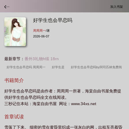
加入书架
好学生也会早恋吗
周周周一
/著
2026-06-07
最新章节：
番外3礼物h续 18rn
好学生也会早恋吗 周周周一
好学生是
好学生也会早恋吗by阿司匹林免费阅
读
好学生也会早恋吗文po
早恋的结果
好学生跟坏学生谈恋爱
好学生
书籍简介
也会早恋吗女生
好学生也会早恋吗格子网
好学生也会早恋吗1v1
好学生和
好学生也会早恋吗是由作者：周周周一所著，海棠自由书屋免费提
好学生谈恋爱
好学生也会早恋吗by周周周
好学生就什么都好
好学生也会
供好学生也会早恋吗全文在线阅读。
早恋吗by周周周一
好学生是天生的吗
好学生和坏学生能在一起吗
好学生
三秒记住本站：海棠自由书屋 网址：www.34xs.net
多还是坏学生多
好学生跟坏学生玩有什么影响
好学生是夸出来的吗
好学生
首章试读
是教出来的吗
好学生也会早恋吗免费阅读全文
好学生是老师教出来的吗
好
学生还是坏学生
好学生也会早恋吗txt
好学生与坏学生谈恋爱
好学生也会
雪落了下来。 细密的雪在黄昏里织成一张灰白的网，出租车亮着昏