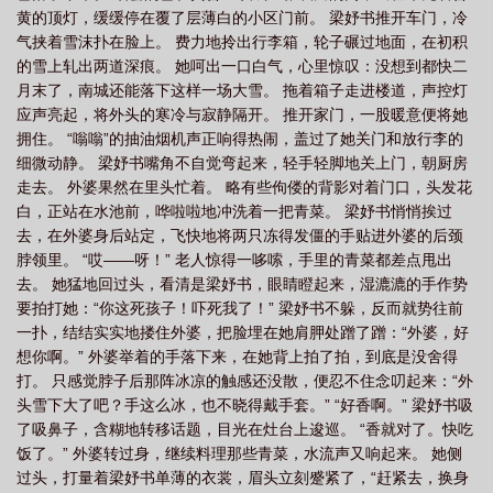
黄的顶灯，缓缓停在覆了层薄白的小区门前。 梁妤书推开车门，冷
早恋吗周一
好学生都是自己学出来的
好学生也会谈恋爱吗
好学生可以谈恋
气挟着雪沫扑在脸上。 费力地拎出行李箱，轮子碾过地面，在初积
爱吗
好学生也会早恋吗知乎
好学生是什么长相
好学生早恋正常吗
好学
的雪上轧出两道深痕。 她呵出一口白气，心里惊叹：没想到都快二
生是打出来的吗?
好学生早恋了怎么办
好学生也早恋吗
好学生和差学生谈
月末了，南城还能落下这样一场大雪。 拖着箱子走进楼道，声控灯
应声亮起，将外头的寒冷与寂静隔开。 推开家门，一股暖意便将她
恋爱
好学生也会早恋吗by免费阅读
好学生和坏学生能成为朋友吗
好学生
拥住。 “嗡嗡”的抽油烟机声正响得热闹，盖过了她关门和放行李的
谈恋爱会怎么样
好学生有什么共同的特征?
好学生也会早恋吗by星光融
细微动静。 梁妤书嘴角不自觉弯起来，轻手轻脚地关上门，朝厨房
融
好学生也会做坏事
好学生也早恋吗TXT百度
好学生也会厌学吗
好学
走去。 外婆果然在里头忙着。 略有些佝偻的背影对着门口，头发花
白，正站在水池前，哗啦啦地冲洗着一把青菜。 梁妤书悄悄挨过
生都是玩出来的
好学生也会早恋吗by周一
好学生也会早恋吗by
好学生和
去，在外婆身后站定，飞快地将两只冻得发僵的手贴进外婆的后颈
坏学生可以在一起吗
好学生谈恋爱好吗
好学生也会早恋吗by笔趣阁
好学
脖领里。 “哎——呀！” 老人惊得一哆嗦，手里的青菜都差点甩出
生也会早恋吗巴士网
好学生能和差学生做朋友吗
好学生也会早恋吗周周周
去。 她猛地回过头，看清是梁妤书，眼睛瞪起来，湿漉漉的手作势
一
要拍打她：“你这死孩子！吓死我了！” 梁妤书不躲，反而就势往前
好学生谈恋爱吗
好学生会被坏学生影响吗
好学生也会早恋吗?
好学
一扑，结结实实地搂住外婆，把脸埋在她肩胛处蹭了蹭：“外婆，好
生也会早恋吗免费阅读
好学生也早恋吗TXT
好学生也会早恋吗周谨
好学生
想你啊。” 外婆举着的手落下来，在她背上拍了拍，到底是没舍得
也会早恋吗在线阅读
好学生也会早恋吗TXT
好学生都喜欢坏男孩[重生
好
打。 只感觉脖子后那阵冰凉的触感还没散，便忍不住念叨起来：“外
学生也会早恋吗梁妤书
好学生也会早恋吗 同款
好学生谈恋爱怎么办
头雪下大了吧？手这么冰，也不晓得戴手套。” “好香啊。” 梁妤书吸
了吸鼻子，含糊地转移话题，目光在灶台上逡巡。 “香就对了。快吃
饭了。” 外婆转过身，继续料理那些青菜，水流声又响起来。 她侧
过头，打量着梁妤书单薄的衣裳，眉头立刻蹙紧了，“赶紧去，换身