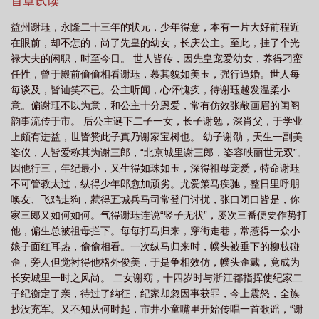
口。?PS:女主很长一段时间毫不知情避雷点：正文完结后，会增加if
首章试读
线，同样双处，1V1，讲一个烂人真心的故事。人是真的烂，一烂到
益州谢珏，永隆二十三年的状元，少年得意，本有一片大好前程近
底，心却也是真的真（大纲已经写完，不会改）设置大抵仿明，只
在眼前，却不怎的，尚了先皇的幼女，长庆公主。至此，挂了个光
为剧情服务，简单说，就是我力有不逮，瞎JB编的，请勿考究哦。
禄大夫的闲职，时至今日。 世人皆传，因先皇宠爱幼女，养得刁蛮
ip地址在国外，绝不删文打个广告，隔壁新文《随珠》，待更完《不
任性，曾于殿前偷偷相看谢珏，慕其貌如美玉，强行逼婚。世人每
臣》，就更那篇。安国公府小公爷陆怀瑾，光风霁月、芝兰玉树，
每谈及，皆讪笑不已。公主听闻，心怀愧疚，待谢珏越发温柔小
从出生就被寄予厚望。他十岁时，他父亲带回一个极貌美的妇人并
意。偏谢珏不以为意，和公主十分恩爱，常有仿效张敞画眉的闺阁
一个玉雪可爱的四岁女娃。偏这妇人身世难堪，是一等的扬州瘦
韵事流传于市。 后公主诞下二子一女，长子谢勉，深肖父，于学业
马。他君子端方，如玉含章，读圣贤书，行君子道，是母亲再得意
上颇有进益，世皆赞此子真乃谢家宝树也。 幼子谢劭，天生一副美
不过的孩子。直到后来某日，他母亲撞破他二人情事，他将她牢牢
姿仪，人皆爱称其为谢三郎，“北京城里谢三郎，姿容昳丽世无双”。
护在怀中，恳求母亲成全。“她年纪小，诸事不通，都是儿子罔顾人
因他行三，年纪最小，又生得如珠如玉，深得祖母宠爱，特命谢珏
伦、寡廉鲜耻勾引的她。祖宗法度、圣人教诲，儿子无一日敢忘。
不可管教太过，纵得少年郎愈加顽劣。尤爱策马疾驰，整日里呼朋
可儿子舍不下她，哪怕万劫不复，儿子也要试上一试。”他越理智，
唤友、飞鸡走狗，惹得五城兵马司常登门讨扰，张口闭口皆是，你
就越被吸引。他越挣扎，就越泥足深陷。1V1，双C，兄妹伪骨
家三郎又如何如何。气得谢珏连说“竖子无状”，屡次三番便要作势打
他，偏生总被祖母拦下。每每打马归来，穿街走巷，常惹得一众小
娘子面红耳热，偷偷相看。一次纵马归来时，幞头被垂下的柳枝碰
歪，旁人但觉衬得他格外俊美，于是争相效仿，幞头歪戴，竟成为
长安城里一时之风尚。 二女谢窈，十四岁时与浙江都指挥使纪家二
子纪衡定了亲，待过了纳征，纪家却忽因事获罪，今上震怒，全族
抄没充军。又不知从何时起，市井小童嘴里开始传唱一首歌谣，“谢