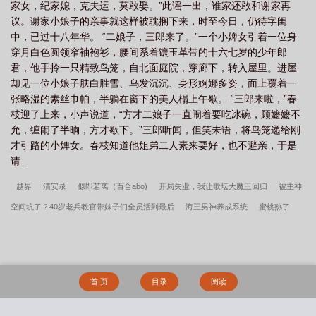
家女，纪家媳，克夫运，莫敢娶。”此谣一出，谁家还敢和谢家再
议。谢家小娘子的亲事就这样被耽搁下来，时至今日，仍待字闺
中，已过十八年华。 “二娘子，三郎来了。”一个小婢女引着一位身
穿月白色圆领窄袖袍衫，腰间系着镶玉革带的十六七岁的少年郎
君，他手拎一只精致鸟笼，自北面庭院，穿廊下，转入屋里。进屋
却见一位小娘子肤白胜雪、乌发沉沉、身形婀娜多姿，面上覆着一
张略湿的素丝巾帕，半躺在窗下的美人榻上午歇。 “三郎来啦，”春
枝迎了上来，小声说道，“方才二娘子一直闹着要吃冰碗，顾嬷嬷不
允，缠闹了半晌，方才歇下。”三郎听闻，但笑未语，将鸟笼递给刚
才引路的小婢女。春枝知道他姐弟二人素来要好，也不避亲，于是
请...
越界
清安录
似即若离（百合abo)
开局失业，我让歌坛大魔王回归
被主神
空间坑了？40岁老兵教官带妹子们全员活到最后
海王男神养成系统
蜜桃熟了
都市：我的一次美妙经历
托斯卡纳的午后
奴隶教师妻
约会大作战NTL
欧
洲事
被强行标记的Alpha【ABO、NP、高H】
腹黑師弟的禁忌雙修(1v1)
觉
醒：曼曼的堕落100天
穿越成爆乳coser，谁知却是拥有黑桃纹身背地里cos成昔涟
首 页
目录
阅读
给黑人爸
贵族校园那个万人嫌普女
班级的超级美少女突然上门跟我做爱了？
梦魇媒介(灵异恐怖)
假千金的刻意勾引
军校生的玩物（暗黑NPH）
穿越到女