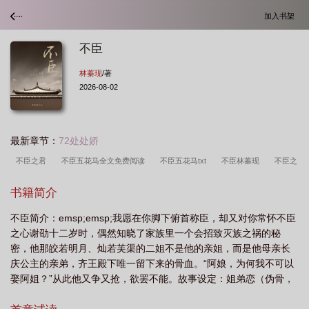
加入书架
不臣
林蓁现
/著
2026-08-02
最新章节：
72处处娇
不臣之君
不臣五花马全文免费阅读
不臣五花马txt
不臣林蓁现
不臣之
人
书籍简介
不臣简介：emsp;emsp;我愿在你脚下俯首称臣，却又对你常怀不臣
之心谢劭十二岁时，偶然知晓了家族里一个会招致灭族之祸的秘
密，他那皎若明月、灿若芙渠的二姐不是他的亲姐，而是他母亲长
庆公主的亲弟，齐王殿下唯一留下来的骨血。“阿娘，为何我不可以
娶阿姐？”从此他又争又抢，欲罢不能。故事设定：姐弟恋（伪骨，
女比男大2岁），双处，1V1，清新向的小肉文，无黄暴、无粗