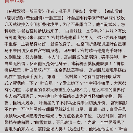
首章试读
《秘境双强一胎三宝》作者：瓶子月【完结】 文案： 【都市异能
+秘境冒险+恋爱甜饼+一胎三宝】 叶自星刚转学来帝都异能军校没
几天就被拉入空间折叠秘境里，为了不暴露自己，他全副武装，怎
料刚出手就被宫封麟认出来了。 “白雪妹妹，是你吗？” 妹妹？有没
有可能我掏出来比你大？ 宫封麟是他看上的男人，强不强钱不钱的
不重要，主要是身材好，就馋他身子。 在空间折叠秘境里叶自星和
马甲来回切换跟在宫封麟身边。 马甲时，宫封麟当他是高手妹妹，
久别重逢，努力接近。 本人时，宫封麟当他是弱鸡，碍手碍脚。 叶
自星无所谓，反正他只是馋他身子，逮着机会就摸他腹肌！ * 拼接
楼秘境里，叶自星获得了一条金系法器手链。 宫封麟却发现手链出
现在白雪妹妹手腕上。 难道…… 宫封麟：“你有白雪妹妹联系方
式？帮我约一下？” 叶自星：“？爱上她了？” * 幸福小镇里，大家都
有小别墅，冰箱里的食材无限重生永远吃不完，这么幸福的世界好
多人都不想离开，怎料他们的幸福感会成为饲养怪物的食物。 那一
夜，怪物大屠杀。 叶自星为了不掉马还得来回切换身份。 宫封麟默
不作声，可他的灵兽火麒麟早就认出叶自星。 最后一战，白雪是风
系顶级大佬风隐者身份曝光，敌方点名要杀了他。 决战时刻，宫封
麟挡在他前面：“白雪妹妹，哥只表演一次。” 之后，全世界看见了
雷电系的东方龙，震惊全场人类！ 决战过后，他站在他面前：“叶自