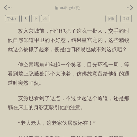
第104章（第1页）
字体：
大
中
小
护眼
关灯
攻入京城前，他们也抓了这么一批人，交手的时
候自然知道甲卫的不好惹，结果皇宫之内，这些精锐
就这么被抓了起来，便是他们轻易也做不到这点吧？
傅空青嘴角却勾起一个笑容，目光环视一周，等
看到墙上隐蔽处那个大张着，仿佛故意留给他们的通
道时突然了然。
安源也看到了这点，不过比起这个通道，还是那
躺在床上的身影更吸引他的注意。
“老大老大，这老家伙居然还在！”