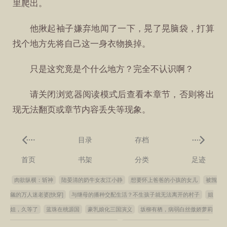
里爬出。
他揪起袖子嫌弃地闻了一下，晃了晃脑袋，打算
找个地方先将自己这一身衣物换掉。
只是这究竟是个什么地方？完全不认识啊？
请关闭浏览器阅读模式后查看本章节，否则将出
现无法翻页或章节内容丢失等现象。
目录
存档
首页
书架
分类
足迹
肉欲纵横：斩神
陆晏清的奶牛女友江小静
想要怀上爸爸的小孩的女儿
被觊
觎的万人迷老婆[快穿]
与继母的播种交配生活？不生孩子就无法离开的村子
姐
姐，久等了
蓝珠在桃源国
豪乳娘化三国演义
坂柳有栖，病弱白丝傲娇萝莉
惨遭算计沦为中年肥猪校医的妊娠幼妻性奴
清纯女友还是沦为了他人的战利品