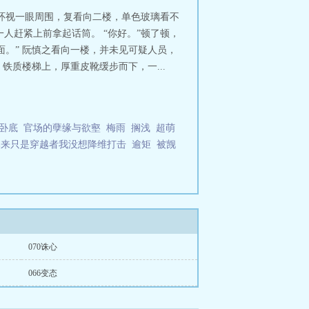
环视一眼周围，复看向二楼，单色玻璃看不
人赶紧上前拿起话筒。 “你好。”顿了顿，
面。” 阮慎之看向一楼，并未见可疑人员，
铁质楼梯上，厚重皮靴缓步而下，一...
卧底
官场的孽缘与欲壑
梅雨
搁浅
超萌
本来只是穿越者我没想降维打击
逾矩
被觊
070诛心
066变态