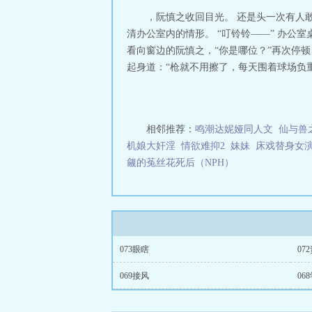
，阮慎之收回目光。 还是头一次有人
清办公室内的情形。 “叮铃铃——” 办公
看向窗边的阮慎之，“你是哪位？”再次停顿
起身道：“枪就不用擦了，每天围着球场负重
相邻推荐：
鸣潮达妮娅同人文
仙与兽
机娘大奸淫
情欲难抑2
妹妹
床戏替身女
觎的菟丝花死后（NPH）
073眼瞎
07
069接风
06