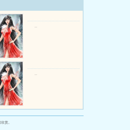
...
...
者欣赏。