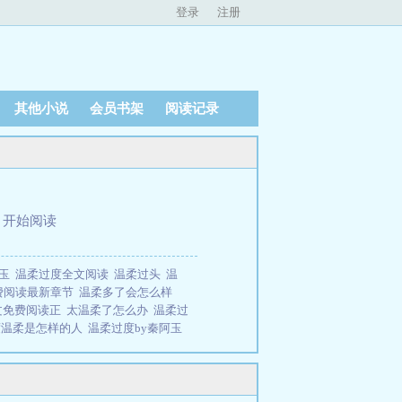
登录
注册
其他小说
会员书架
阅读记录
、
开始阅读
阿玉
温柔过度全文阅读
温柔过头
温
费阅读最新章节
温柔多了会怎么样
文免费阅读正
太温柔了怎么办
温柔过
度温柔是怎样的人
温柔过度by秦阿玉
 秦阿玉最新章节更新列表
太过温柔
自由书屋免费提供温柔过度全文在线阅