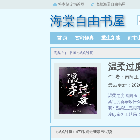
将本站设为首页
收藏海棠自由书屋
海棠自由书屋
首 页
玄幻修真
重生穿越
都市
海棠自由书屋
>
温柔过度
温柔过
作 者：秦阿玉
最后更新：2026-0
温柔过度 秦阿玉
柔过度会导致什
啊?
温柔过度秦
度by秦阿玉结局
免费阅读全文
太
是懦弱吗
温柔过
《温柔过度》073眼瞎最新章节试读
读。
三秒记住本站：海棠