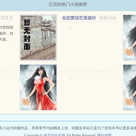
已完结热门小说推荐
碧空玄月
在恋爱综艺里搞对
吃甜少女
象【1V1甜H】
转世投胎
...
破碎，自
...
...
有小说为转载作品，所有章节均由网友上传，转载至本站只是为了宣传本书让更多读
Copyright ©
海棠自由书屋
All Rights Reserved.
网站地图