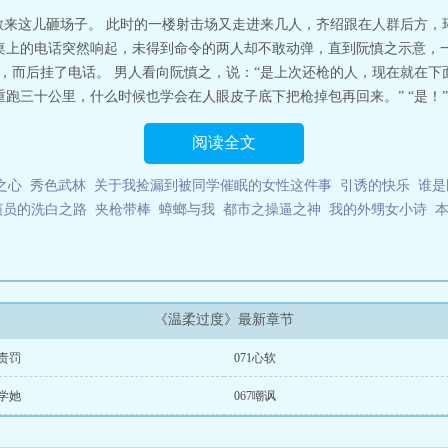
敢来这儿砸场子。 此时的一楼射击场又走进来几人，齐绍跟在人群后方，
室桌上的电话突然响起，未得到命令的两人却不敢动弹，直到阮慎之示意，一
，而后挂了电话。 男人看向阮慎之，说：“是上次还枪的人，现在就在下
跑三十公里，什么时候也学会在人眼皮子底下把枪掉包再回来。” “是！” 
阅读全文
之心
秀色武林
关于我捡漏到被同学催眠的女性这件事
引诱的快乐
谁是
演员的洗白之路
夹枪带棒
蟑螂与我
都市之操逼之神
我的外甥女小诗
《温柔过度》最新章节
2责罚
071心软
8学她
067嘲讽