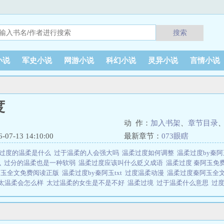
搜索
小说
军史小说
网游小说
科幻小说
灵异小说
言情小说
度
动 作：
加入书架
、
章节目录
7-13 14:10:00
最新章节：
073眼瞎
过度的温柔是什么
过于温柔的人会强大吗
温柔过度如何调整
温柔过度by秦
么
过分的温柔也是一种软弱
温柔过度应该叫什么贬义成语
温柔过度 秦阿玉免
阿玉全文免费阅读正版
温柔过度by秦阿玉txt
过度温柔动漫
温柔过度秦阿玉全
太温柔会怎么样
太过温柔的女生是不是不好
温柔过境
过于温柔什么意思
过
过温柔会怎么样
温柔一词被使用过度就显得乏味
温柔过度就是软弱
温柔过度
度by秦阿玉百度
温柔过头是什么意思
温柔过度是由作者：秦阿玉所著，海棠
自由书屋 网址：www.34xs.net温柔过度