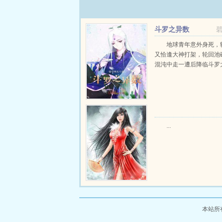
斗罗之异数
地球青年意外身死，
又恰逢大神打架，轮回池
混沌中走一遭后降临斗罗大陆
...
本站所