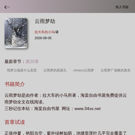
加入书架
云雨梦劫
拉大车的小马
/著
2026-08-05
最新章节：
第25章
雨梦云烟是什么意思
云雨梦的真面孔
chnece云雨梦
云雨梦广场舞的真实
名叫什么
歌云梦雨
云雨梦广场舞_视频在线观看
dance云雨梦
雨晴云
书籍简介
梦是什么意思
云雨梦室外
雨梦云烟
雨梦云烟什么意思
云雨梦是什么意
云雨梦劫是由作者：拉大车的小马所著，海棠自由书屋免费提供云
思
雨梦劫全文在线阅读。
三秒记住本站：海棠自由书屋 网址：www.34xs.net
首章试读
正值仲夏，艳阳当空，窗外绿树如荫，池塘里莲叶几乎完全覆盖了