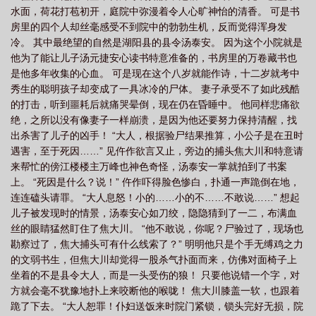
水面，荷花打苞初开，庭院中弥漫着令人心旷神怡的清香。 可是书
房里的四个人却丝毫感受不到院中的勃勃生机，反而觉得浑身发
冷。 其中最绝望的自然是湖阳县的县令汤泰安。 因为这个小院就是
他为了能让儿子汤元捷安心读书特意准备的，书房里的万卷藏书也
是他多年收集的心血。 可是现在这个八岁就能作诗，十二岁就考中
秀生的聪明孩子却变成了一具冰冷的尸体。 妻子承受不了如此残酷
的打击，听到噩耗后就痛哭晕倒，现在仍在昏睡中。 他同样悲痛欲
绝，之所以没有像妻子一样崩溃，是因为他还要努力保持清醒，找
出杀害了儿子的凶手！ “大人，根据验尸结果推算，小公子是在丑时
遇害，至于死因……” 见仵作欲言又止，旁边的捕头焦大川和特意请
来帮忙的傍江楼楼主万峰也神色奇怪，汤泰安一掌就拍到了书案
上。 “死因是什么？说！” 仵作吓得脸色惨白，扑通一声跪倒在地，
连连磕头请罪。 “大人息怒！小的……小的不……不敢说……” 想起
儿子被发现时的情景，汤泰安心如刀绞，隐隐猜到了一二，布满血
丝的眼睛猛然盯住了焦大川。 “他不敢说，你呢？尸验过了，现场也
勘察过了，焦大捕头可有什么线索了？” 明明他只是个手无缚鸡之力
的文弱书生，但焦大川却觉得一股杀气扑面而来，仿佛对面椅子上
坐着的不是县令大人，而是一头受伤的狼！ 只要他说错一个字，对
方就会毫不犹豫地扑上来咬断他的喉咙！ 焦大川膝盖一软，也跟着
跪了下去。 “大人恕罪！仆妇送饭来时院门紧锁，锁头完好无损，院