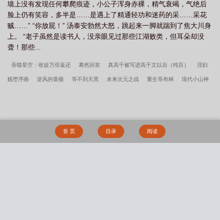
墙上没有发现任何攀爬痕迹，小公子浑身赤裸，精气衰竭，气绝后
脸上仍有笑容，多半是……是遇上了精通轻功和迷药的采……采花
贼……” “你放屁！” 汤泰安勃然大怒，跳起来一脚就踹到了焦大川身
上。 “老子虽然是读书人，没亲眼见过那些江湖败类，但耳朵却没
聋！那些...
吞噬星空：收徒万倍返还
蓦然回首
真高干被写进高干文以后（纯百）
淫妇
贱堕序曲
逆风的蔷薇
等不到天黑
未来次元之战
重生哥布林
现代小山神
老祖宗竟是我儿子
佳雨知时节(np)
儿媳越界情事
等不到天黑（年下1V1）
被阴湿继子缠上了
吻雪色[破镜重圆]
陛下，您的绿冕真耀眼
女教师的秘密
真高干被写进高干文以后
儿媳妇不孕，妈妈给儿子代孕
与迟钝的白丝臭脚大狐
首 页
目录
阅读
狸在黑人部落里的五日
冷板凳
BG肉文随笔
阿意（前姐弟后父女
慕予
不
可欺［背德1v2］
老师，这是个误会（gl，纯百）
绿薄荷（1V1强制）
今是昨
非（父女）
母狗的驯服之路NP（强制爱）
掌门要力挽狂澜（重生NPH)
搜 索