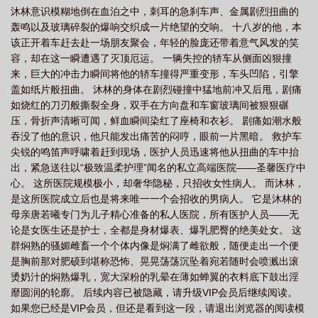
沐林意识模糊地倒在血泊之中，刺耳的急刹车声、金属剧烈扭曲的
心医院女医生沉地
圣心医院密室
圣心医院是公立还是私立
圣馨医院在线阅
轰鸣以及玻璃碎裂的爆响交织成一片绝望的交响。 十八岁的他，本
读
圣鑫医院的秘密护理
圣心医院
圣心医院恐怖电影
圣馨医院秘密未删
该正开着车赶去赴一场朋友聚会，年轻的脸庞还带着意气风发的笑
减版的简介和背景
圣心医疗整形医院
圣心医院是私立医院吗
圣心病
容，却在这一瞬遭遇了灭顶厄运。 一辆失控的轿车从侧面凶狠撞
来，巨大的冲击力瞬间将他的轿车撞得严重变形，车头凹陷，引擎
院
圣馨德大酒店老板是谁
圣心医院恐怖故事
圣心医院背景故事揭秘
圣
盖如纸片般扭曲。 沐林的身体在剧烈碰撞中猛地前冲又后甩，剧痛
心医院恐怖故事视频
如烧红的刀刃般撕裂全身，双手在方向盘和车窗玻璃间被狠狠碾
压，骨折声清晰可闻，鲜血瞬间染红了座椅和衣衫。 剧痛如潮水般
吞没了他的意识，他只能发出痛苦的闷哼，眼前一片黑暗。 救护车
尖锐的鸣笛声呼啸着赶到现场，医护人员迅速将他从扭曲的车中抬
出，紧急送往以“极致温柔护理”闻名的私立高端医院——圣馨医疗中
心。 这所医院规模极小，却奢华隐秘，只招收女性病人。 而沐林，
是这所医院成立后也是将来唯一一个会招收的男病人。 它是沐林的
母亲唐若曦专门为儿子精心准备的私人医院，所有医护人员——无
论是女医生还是护士，全都是身材爆表、爆乳肥臀的绝美处女。 这
群焖熟的骚媚雌畜一个个体内像是焖满了雌欲般，随便走出一个便
是胸前那对肥硕到堪称恐怖、晃晃荡荡沉坠着宛若随时会喷溅出滚
烫奶汁的焖熟爆乳，宽大深粉的乳晕在薄如蝉翼的衣料底下鼓出淫
靡圆润的轮廓。 后续内容已被隐藏，请升级VIP会员后继续阅读。
如果您已经是VIP会员，但还是看到这一段，请退出浏览器的阅读模