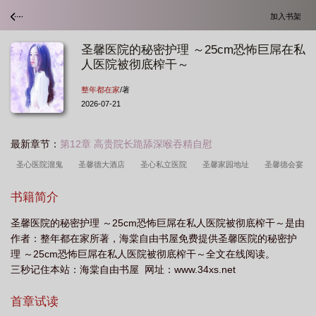
加入书架
圣馨医院的秘密护理 ～25cm恐怖巨屌在私
人医院被彻底榨干～
整年都在家
/著
2026-07-21
最新章节：
第12章 高贵院长跪舔深喉吞精自慰
圣心医院溜鬼
圣馨德大酒店
圣心私立医院
圣馨家园地址
圣馨德会宴
中心怎么样
圣馨康药业合法么
圣馨康药业
圣心医院故事死尸
圣心医院
书籍简介
的原型
圣馨德大酒店怎么样
圣馨医院唐若曦完整版
圣心医院背景故
圣馨医院的秘密护理 ～25cm恐怖巨屌在私人医院被彻底榨干～是由
事
圣馨医院护理全集哪里看
圣心医院简介
圣心医院女神像
圣心医院故
作者：整年都在家所著，海棠自由书屋免费提供圣馨医院的秘密护
事背景
圣心医院剧情
圣心医院诈尸病床
内测圣心医院二楼的人
圣心医
理 ～25cm恐怖巨屌在私人医院被彻底榨干～全文在线阅读。
疗美容医院
圣馨康是怎么加盟的
圣心医院主治什么病
圣心医院怎么溜
三秒记住本站：海棠自由书屋 网址：www.34xs.net
鬼
圣心医院真的存在吗
圣馨医院秘密护理全文免费阅读最新
真正圣心医院
首章试读
的故事
圣心医院灵异事件
圣馨家园的房子质量怎么样
圣心医院故事
圣