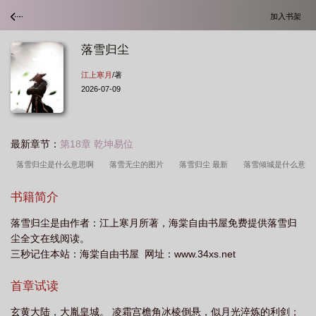
加入书架
落雪归尘
江上寒月
/著
2026-07-09
最新章节：
第18章 乾坤易位
落雪归尘是什么意思啊
落雪无尘的图片
落雪归尘 最新
落雪倾城是什么意
思
落雪是哪部里的人物
落雪轻尘的全部
雪落凡尘
落雪无尘是什么意
书籍简介
思
落雪归尘顾雪璃
落雪倾城下一句是什么
落雪归尘全文免费阅读
落雪
落雪归尘是由作者：江上寒月所著，海棠自由书屋免费提供落雪归
本人
落雪真名
落雪是谁
落雪无尘
落雪原名
落雪无尘下一句
落
尘全文在线阅读。
雪成殇
落雪归尘江上寒月
尘落雪逝
落雪汐尘
落雪故人归
落雪轻
三秒记住本站：海棠自由书屋 网址：www.34xs.net
尘
落雪归来
落雪71
落雪成境
落雪全部
雪落无尘是谁
落雪尘
首章试读
埃
落雪
玄黄大陆，大胤皇城。 凌霜宫檐角冰棱倒悬，似月光淬炼的利剑；