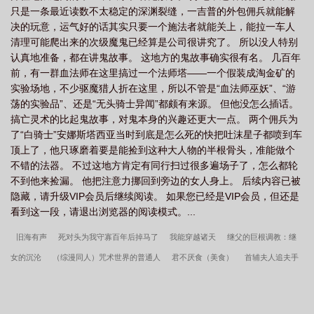
只是一条最近读数不太稳定的深渊裂缝，一吉普的外包佣兵就能解
决的玩意，运气好的话其实只要一个施法者就能关上，能拉一车人
清理可能爬出来的次级魔鬼已经算是公司很讲究了。 所以没人特别
认真地准备，都在讲鬼故事。 这地方的鬼故事确实很有名。 几百年
前，有一群血法师在这里搞过一个法师塔——一个假装成淘金矿的
实验场地，不少驱魔猎人折在这里，所以不管是“血法师巫妖”、“游
荡的实验品”、还是“无头骑士异闻”都颇有来源。 但他没怎么插话。
搞亡灵术的比起鬼故事，对鬼本身的兴趣还更大一点。 两个佣兵为
了“白骑士”安娜斯塔西亚当时到底是怎么死的快把吐沫星子都喷到车
顶上了，他只琢磨着要是能捡到这种大人物的半根骨头，准能做个
不错的法器。 不过这地方肯定有同行扫过很多遍场子了，怎么都轮
不到他来捡漏。 他把注意力挪回到旁边的女人身上。 后续内容已被
隐藏，请升级VIP会员后继续阅读。 如果您已经是VIP会员，但还是
看到这一段，请退出浏览器的阅读模式。...
旧海有声
死对头为我守寡百年后掉马了
我能穿越诸天
继父的巨根调教：继
女的沉沦
（综漫同人）咒术世界的普通人
君不厌食（美食）
首辅夫人追夫手
札
隐酒正酣
当万人嫌反派渣了龙傲天后[穿书]
世子不可以(1V1|NP|多场景调
教|先欲后爱）
未婚妻的闺蜜前来考验我
系统？别闹，我只想当个咸鱼！
玫瑰