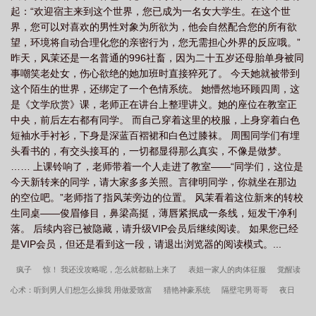
起：“欢迎宿主来到这个世界，您已成为一名女大学生。在这个世
界，您可以对喜欢的男性对象为所欲为，他会自然配合您的所有欲
望，环境将自动合理化您的亲密行为，您无需担心外界的反应哦。”
昨天，风茉还是一名普通的996社畜，因为二十五岁还母胎单身被同
事嘲笑老处女，伤心欲绝的她加班时直接猝死了。 今天她就被带到
这个陌生的世界，还绑定了一个色情系统。 她懵然地环顾四周，这
是《文学欣赏》课，老师正在讲台上整理讲义。她的座位在教室正
中央，前后左右都有同学。 而自己穿着这里的校服，上身穿着白色
短袖水手衬衫，下身是深蓝百褶裙和白色过膝袜。 周围同学们有埋
头看书的，有交头接耳的，一切都显得那么真实，不像是做梦。
…… 上课铃响了，老师带着一个人走进了教室——“同学们，这位是
今天新转来的同学，请大家多多关照。言律明同学，你就坐在那边
的空位吧。”老师指了指风茉旁边的位置。 风茉看着这位新来的转校
生同桌——俊眉修目，鼻梁高挺，薄唇紧抿成一条线，短发干净利
落。 后续内容已被隐藏，请升级VIP会员后继续阅读。 如果您已经
是VIP会员，但还是看到这一段，请退出浏览器的阅读模式。...
疯子
惊！ 我还没攻略呢，怎么就都贴上来了
表姐一家人的肉体征服
觉醒读
心术：听到男人们想怎么操我 用做爱致富
猎艳神豪系统
隔壁宅男哥哥
夜日
梦
艳情
慈姐手中屌，游弟菊上插
螟孕
靠SL艰难求生
慌心假期 IF：雨季