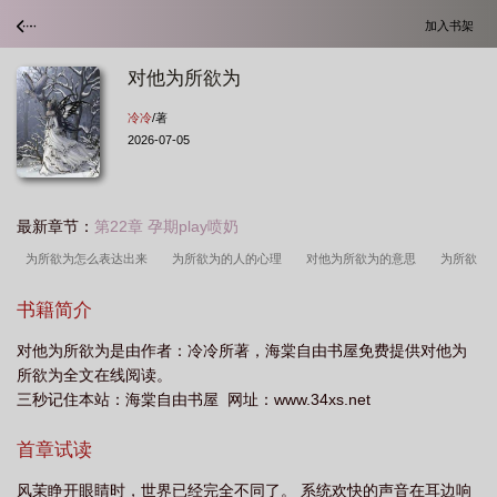
加入书架
对他为所欲为
冷冷
/著
2026-07-05
最新章节：
第22章 孕期play喷奶
为所欲为怎么表达出来
为所欲为的人的心理
对他为所欲为的意思
为所欲
为经典下一句
对女人为所欲为
他为所欲为的意思
为所欲为的人是什么样子
书籍简介
的
相对你为所欲为
对女的为所欲为
为所欲为对女生
想对你为所欲为
对他为所欲为是由作者：冷冷所著，海棠自由书屋免费提供对他为
川
为所欲为的含义
对他为所欲为冷冷全文免费阅读
他的为所欲为
所欲为全文在线阅读。
po
为什么他对我为所欲为的感觉
对我为所欲为是什么意思
对他为所欲为
三秒记住本站：海棠自由书屋 网址：www.34xs.net
的英文
为所欲为 下一句
男对女为所欲为
为所欲为下一句
首章试读
风茉睁开眼睛时，世界已经完全不同了。 系统欢快的声音在耳边响