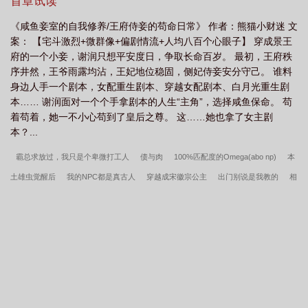
首章试读
《咸鱼妾室的自我修养/王府侍妾的苟命日常》 作者：熊猫小财迷 文
案： 【宅斗激烈+微群像+偏剧情流+人均八百个心眼子】 穿成景王
府的一个小妾，谢润只想平安度日，争取长命百岁。 最初，王府秩
序井然，王爷雨露均沾，王妃地位稳固，侧妃侍妾安分守己。 谁料
身边人手一个剧本，女配重生剧本、穿越女配剧本、白月光重生剧
本…… 谢润面对一个个手拿剧本的人生“主角”，选择咸鱼保命。 苟
着苟着，她一不小心苟到了皇后之尊。 这……她也拿了女主剧
本？...
霸总求放过，我只是个卑微打工人
债与肉
100%匹配度的Omega(abo np)
本
土雄虫觉醒后
我的NPC都是真古人
穿越成宋徽宗公主
出门别说是我教的
相
亲相到壮汉酷哥
和我一起走好吗（双O恋）
江湖八珍楼/八珍楼（美食）
系统
下的播种任务
请问，我也要被强制爱吗（普女 np）
幼犬
我是如何当神豪的
论残疾alpha在耽美np文中如何生存
万年死对头竟成我师尊(1v1，H，sc)
原来
你是这样的校花
梧桐雨
夫郎，你要相公不要？
年轻检察官情挑政法界三大极
品肉弹熟妇
军校生的玩物（暗黑NPH）
穿越到女尊扶她末日世界被她抓到了
丽塔的花嫁白丝——蔷薇誓言下的秘密纵情
末日之倖存偏差
药王谷伪父女 (师