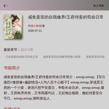
加入书架
咸鱼妾室的自我修养/王府侍妾的苟命日常
熊猫小财迷
/著
2026-07-13
最新章节：
第474章
王府宠妾的咸鱼日常陈云深
咸鱼妾室的自我修养熊猫小财迷
咸鱼妾室的苟命
日常短剧合集
王府宠妾的咸鱼生活
咸鱼妾室的自我修养好看吗
咸鱼妾室的
书籍简介
日常短剧
王府宠妾的咸鱼日常免费阅读
咸鱼妾室的苟命日常
咸鱼妾室自我
咸鱼妾室的自我修养/王府侍妾的苟命日常简介：emsp;emsp;【宅斗
修养TXT全文最新章
咸鱼妾室的苟命日常短剧全集在线观
咸鱼妾室的自我修养
激烈+微群像+偏剧情流+人均八百个心眼子】emsp;emsp;穿成景王
晋江
咸鱼妾室苟命日常免费阅读最新章节
咸鱼妾室的苟命日常介紹
咸鱼妾
府的一个小妾，谢润只想平安度日，争取长命百岁。emsp;emsp;最
室的自我修养TXT谢润
闲妾
咸鱼妾室的自我修养 推文
咸鱼妾室的苟命日
初，王府秩序井然，王爷雨露均沾，王妃地位稳固，侧妃侍妾安分
守己。emsp;emsp;谁料身边人..
常短剧2