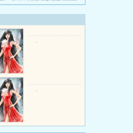
...
...