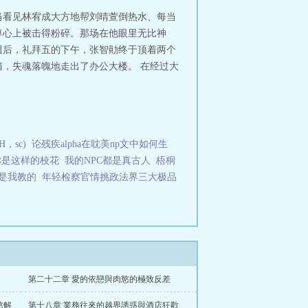
当看见林宥成大方地帮刘晴萱倒热水、每当
尊心上被击得粉碎。那场在他眼里无比神
週后，礼拜五的下午，张智勛终于顶着两个
，失魂落魄地走出了办公大楼。 在经过大
，sc)
论残疾alpha在耽美np文中如何生
你是这样的校花
我的NPC都是真古人
梧桐
是我教的
年轻检察官情挑政法界三大极品
第二十二章 愛的依戀與肉慾的極致反差
慾解
第十八章 業務往來的越界誘惑與酒店狂歡