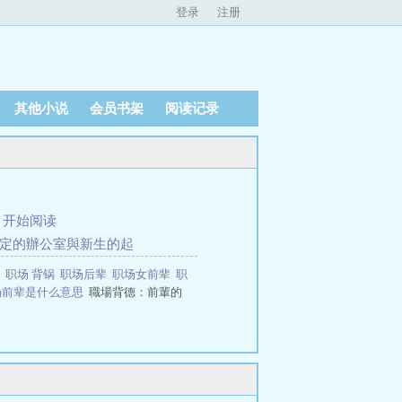
登录
注册
其他小说
会员书架
阅读记录
、
开始阅读
落定的辦公室與新生的起
辈
职场 背锅
职场后辈
职场女前辈
职
场前辈是什么意思
職場背德：前輩的