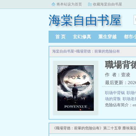
将本站设为首页
收藏海棠自由书屋
海棠自由书屋
首 页
玄幻修真
重生穿越
都市
海棠自由书屋
>
職場背德：前輩的危險佔有
職場背
作 者：壹凌
最后更新：2026-0
职场中背锅
职场
场的背叛
职场老
危險佔有简介：e
《職場背德：前輩的危險佔有》第二十五章 塵埃落