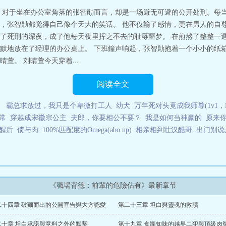
，对于坐在办公室角落的张智勛而言，却是一场避无可避的公开处刑。每
，张智勛都觉得自己像个天大的笑话。 他不仅输了感情，更在男人的自
了死刑的深夜，成了他每天夜里挥之不去的耻辱噩梦。 在煎熬了整整一
默地放在了经理的办公桌上。 下班鐘声响起，张智勛抱着一个小小的纸箱
萱。 刘晴萱今天穿着...
阅读全文
）
霸总求放过，我只是个卑微打工人
幼犬
万年死对头竟成我师尊(1v1，H
常
穿越成宋徽宗公主
夫郎，你要相公不要？
我是如何当神豪的
原来
醒后
债与肉
100%匹配度的Omega(abo np)
相亲相到壮汉酷哥
出门别说
《職場背德：前輩的危險佔有》最新章节
二十四章 破繭而出的公開宣告與大方認愛
第二十三章 坦白與靈魂的救贖
二十章 坦白承諾與意料之外的默契
第十九章 食髓知味的越界二犯與頂級肉