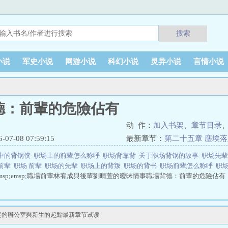
搜索
小说
军史小说
网游小说
科幻小说
灵异小说
言情小说
德：前輩的危險佔有
动 作：
加入书架
、
章节目录
7-08 07:59:15
最新章节：
第二十五章 塵埃
點
中的背锅侠
职场上的前辈怎么称呼
职场背靠背
关于职场背锅的故事
职场先
前辈
职场 前辈
职场的先辈
职场上的背叛
职场的背书
职场前辈怎么称呼
职
msp;emsp;職場前輩林宥成與後輩劉晴萱的曖昧情事職場背德：前輩的危險佔有
定的辦公室與新生的起點最新章节试读