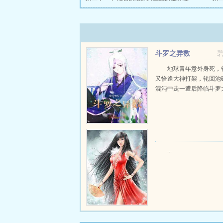
斗罗之异数
地球青年意外身死，
又恰逢大神打架，轮回池
混沌中走一遭后降临斗罗大陆
...