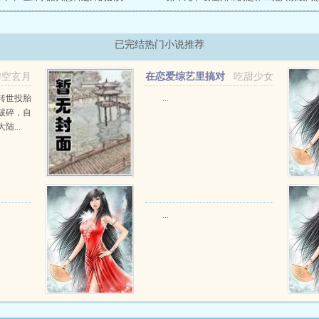
已完结热门小说推荐
碧空玄月
在恋爱综艺里搞对
吃甜少女
象【1V1甜H】
转世投胎
...
破碎，自
...
...