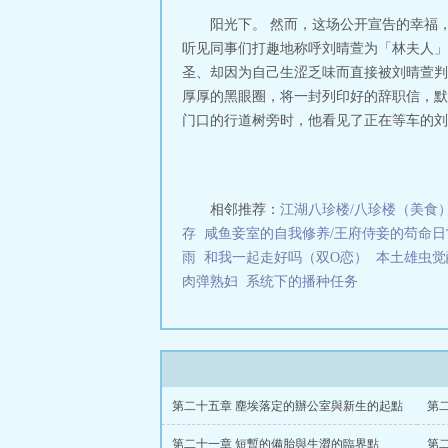
阳光下。 然而，这场公开宣告的幸福
听见同事们打趣地称呼刘晴萱为「林夫人」
圣、却因为自己生涩乏味而直接被刘晴萱判
厚厚的黑眼圈，将一封列印好的辞职信，默
门口的行道树旁时，他看见了正在等车的刘晴
相邻推荐：
江湖八珍楼/八珍楼（美食
存
咸鱼妾室的自我修养/王府侍妾的苟命日
雨
和我一起走好吗（双O恋）
本土雄虫觉
肉弹熟妇
系统下的播种任务
第二十五章 塵埃落定的辦公室與新生的起點
第
第二十一章 短暫的備胎與生澀的臨界點
第