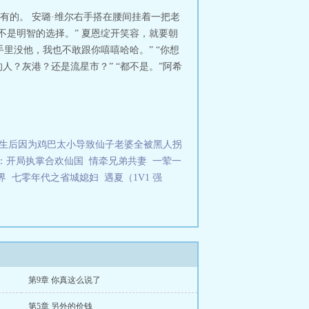
有的。 安璐·维尔右手搭在腰间挂着一把老
不是明智的选择。” 夏恩绽开笑容，就要朝
里没他，我也不敢跟你嘻嘻哈哈。” “你想
的人？灰港？还是流星市？” “都不是。”阿希
生后因为鸡巴太小导致仙子老婆全被黑人拐
：开局执掌合欢仙国
情牵兄弟共妻
一荤一
界
七零年代之省城媳妇
遇夏（1V1 强
第9章 你真这么说了
第5章 另外的价钱