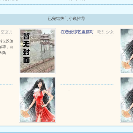
已完结热门小说推荐
碧空玄月
在恋爱综艺里搞对
吃甜少女
象【1V1甜H】
转世投胎
...
破碎，自
...
...