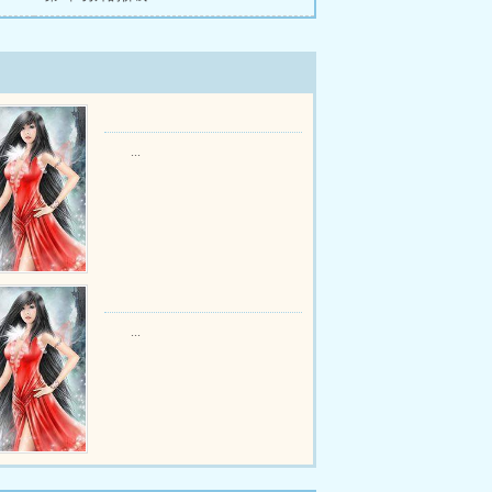
...
...