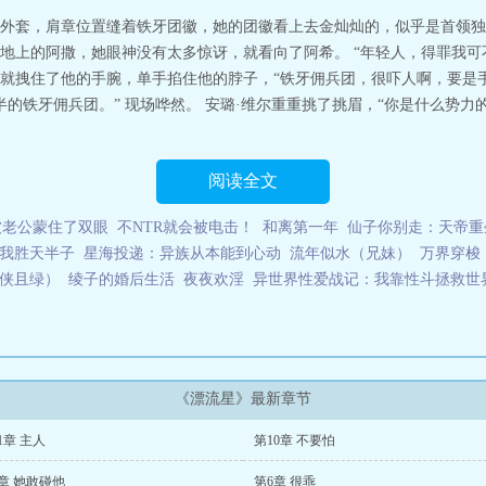
外套，肩章位置缝着铁牙团徽，她的团徽看上去金灿灿的，似乎是首领独
地上的阿撒，她眼神没有太多惊讶，就看向了阿希。 “年轻人，得罪我可
就拽住了他的手腕，单手掐住他的脖子，“铁牙佣兵团，很吓人啊，要是手
半的铁牙佣兵团。” 现场哗然。 安璐·维尔重重挑了挑眉，“你是什么势力
阅读全文
被老公蒙住了双眼
不NTR就会被电击！
和离第一年
仙子你别走：天帝重
I我胜天半子
星海投递：异族从本能到心动
流年似水（兄妹）
万界穿梭
侠且绿）
绫子的婚后生活
夜夜欢淫
异世界性爱战记：我靠性斗拯救世
《漂流星》最新章节
1章 主人
第10章 不要怕
章 她敢碰他
第6章 很乖