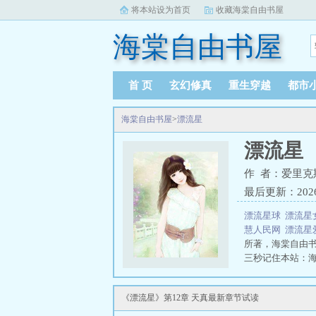
将本站设为首页
收藏海棠自由书屋
海棠自由书屋
首 页
玄幻修真
重生穿越
都市
海棠自由书屋
>
漂流星
漂流星
作 者：爱里克
最后更新：2026-0
漂流星球
漂流星
慧人民网
漂流星
所著，海棠自由
三秒记住本站：海棠
《漂流星》第12章 天真最新章节试读