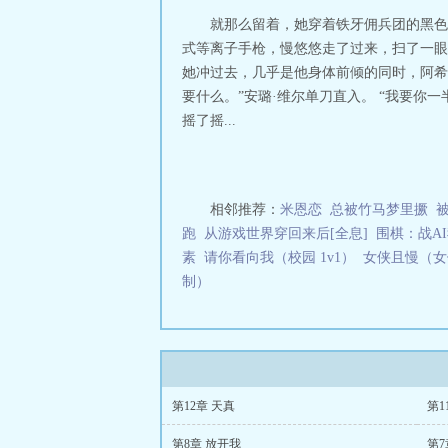
就那么留着，她穿着铁牙佣兵团的黑色
式等离子手枪，慢悠悠走了过来，扫了一眼
她冲过去，几乎是他身体前倾的同时，阿希
要什么。”安璐·维尔单刀直入。 “我要你一
摇了摇...
相邻推荐：
米恩恋
总被竹马梦里撅
跑
从游戏世界穿回来后[全息]
围棋：战A
素
请你看向我（校园 1v1）
女侠且慢（女
制）
第12章 天真
第1
第8章 放开我
第7