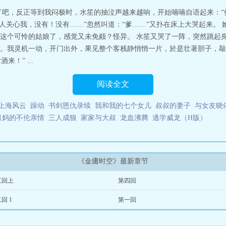
较易于发挥，不用费用去铺张前因后果，还得兼顾结构等麻烦的因素。不过既然
了吧，反正等到我闷极时，水笙的抽泣声越来越响，开始喃喃自语起来：
要照顾人物塑造要与原着吻合，情节要符合原着的发展路径。当然这比重新写人
没人关心我，没有！没有……”忽然叫道：“爹……”又扑在床上大哭起来。
空
这个可怜的姑娘了，感觉又未免颇？怪异。 水笙又哭了一阵，突然跳起身
。我灵机一动，开门出外，果见整个客栈静悄悄一片，於是壮著胆子，敲
！” ...
阅读全文
上海风云
躁动
书剑恩仇录续
我和我的七个女儿
叔叔的妻子
与女友晓
舅妈的不伦亲情
三人成狼
家家与大叔
龙血沸腾
逃学威龙（H版）
《金庸时空》最新章节
五回上
第四回
回 1
第一回