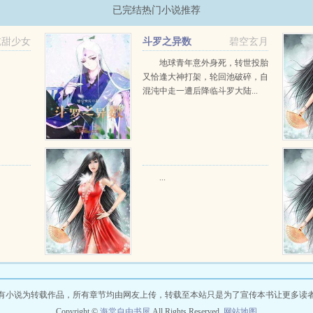
已完结热门小说推荐
吃甜少女
斗罗之异数
碧空玄月
地球青年意外身死，转世投胎
又恰逢大神打架，轮回池破碎，自
混沌中走一遭后降临斗罗大陆...
...
有小说为转载作品，所有章节均由网友上传，转载至本站只是为了宣传本书让更多读
Copyright ©
海棠自由书屋
All Rights Reserved.
网站地图