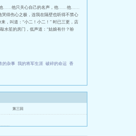
写了，自然会出全力的。写《金庸时
“他……他只关心自己的名声，他……他……
物要容易多啦，所以我也写得很轻
 她哭得伤心之极，连我在隔壁也听得不禁心
来，叫道：“小二！小二！” 时已三更，店
敲水笙的房门，低声道：“姑娘有什？吩
依的杂事
我的将军生涯
破碎的命运
香
第三回