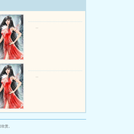
...
...
者欣赏。