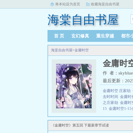
将本站设为首页
收藏海棠自由书屋
海棠自由书屋
首 页
玄幻修真
重生穿越
都市
海棠自由书屋
>
金庸时空
金庸时
作 者：skyblue
最后更新：2025-0
金庸时空 庄家劫
去时时间
金庸时
之庄家劫
金庸时
15
金庸时空1-1
庸时空1-15全文
rking
时空密钥
《金庸时空》第五回 下最新章节试读
劫全文
金庸时空
说，写《金庸时