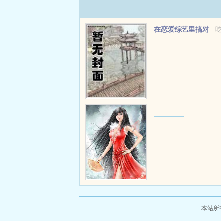
在恋爱综艺里搞对
象【1V1甜H】
...
...
本站所