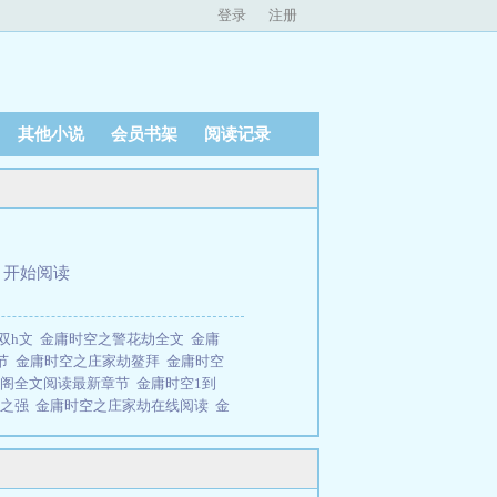
登录
注册
其他小说
会员书架
阅读记录
、
开始阅读
双h文
金庸时空之警花劫全文
金庸
章节
金庸时空之庄家劫鳌拜
金庸时空
趣阁全文阅读最新章节
金庸时空1到
空之强
金庸时空之庄家劫在线阅读
金
金庸时空1一15部
金庸时空未删减版
空庄家劫
金庸全时空
金庸时空庄家
空庄家劫庄三少奶奶鳌拜
对于我来
，就是因为系列型小说（金庸时空算