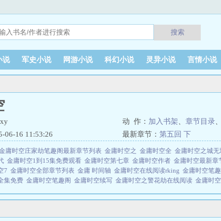
搜索
小说
军史小说
网游小说
科幻小说
灵异小说
言情小说
空
xy
动 作：
加入书架
、
章节目录
6-16 11:53:26
最新章节：
第五回 下
金庸时空庄家劫笔趣阁最新章节列表
金庸时空之
金庸时空全
金庸时空之城无
代
金庸时空1到15集免费观看
金庸时空第七章
金庸时空作者
金庸时空最新
空7
金庸时空全部章节列表
金庸 时间轴
金庸时空在线阅读rking
金庸时空笔
5全集免费
金庸时空笔趣阁
金庸时空续写
金庸时空之警花劫在线阅读
金庸时
阅读
金庸世界时间顺序
金庸时空之警花劫TXT百度
金庸时空TXT
金庸时空女
之金庸侠女图
金庸时空苗若兰
金庸时空全集
金庸时空方铮
金庸时间线
金庸时
七
金庸时空双儿之庄家劫
金庸时空未删减版
金庸时空之庄家劫全集
金庸时
空》只是“随笔”，《玲珑孽怨》和《黑帮星闻》才是用心专注之所在。究其原因