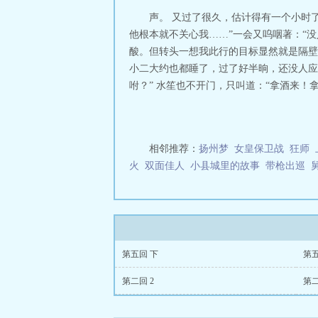
半系列的吧）比
声。 又过了很久，估计得有一个小时
空》的难处在于
他根本就不关心我……”一会又呜咽著：“
松，呵呵J金庸时
酸。但转头一想我此行的目标显然就是隔壁
小二大约也都睡了，过了好半晌，还没人应
咐？” 水笙也不开门，只叫道：“拿酒来！拿酒来
相邻推荐：
扬州梦
女皇保卫战
狂师
火
双面佳人
小县城里的故事
带枪出巡
第五回 下
第
第二回 2
第二