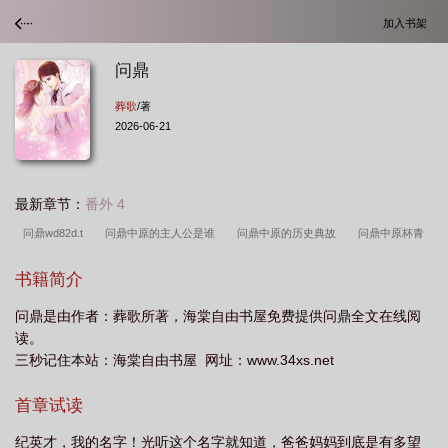
加入书架
问鼎
葬歌
/著
2026-06-21
最新章节：
番外 4
问鼎wd82d.t
问鼎中原的主人公是谁
问鼎中原的历史典故
问鼎中原杯青
少年足球赛将开
问鼎苍穹是什么意思
问鼎官场
问鼎是什么意思
问
书籍简介
鼎.cn手机端
问鼎模拟器链接
问鼎在线阅读
问鼎仙途苏十二最新章
问鼎是由作者：葬歌所著，海棠自由书屋免费提供问鼎全文在线阅
节
问鼎夏想全集
问鼎仙途苏十二最新章节列表
问鼎平台
问鼎资讯开工
读。
首日派发利是
问鼎pg破解版
问鼎九州
问鼎游戏
问鼎中原是什么意
三秒记住本站：海棠自由书屋 网址：www.34xs.net
思
问鼎仙途最新章节
问鼎中原
问鼎何常在在线阅读
问鼎游戏app官
首章试读
网
问鼎中原是谁的典故
问鼎中原的故事简介
问鼎巅峰全文免费阅读
问
鼎h5游戏官网入口
问鼎的鼎是什么意思
问鼎麻将胡了
问鼎(何常在)全文阅
纪英才，我的名字！光听这个名字就知道，爸爸妈妈到底是有多望