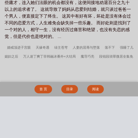
些庸才，连入她们法眼的机会都没有，这便间接地劝退百分之九十
以上的追求者了。 这就导致了妈妈从恋爱到结婚，就只谈过爸爸一
个男人，便直接定下了终生。 这其中有好有坏，坏处是没有体会过
不同的恋爱方式，人生难免会缺失掉一些乐趣。 而好处则是找到了
一个对的人，相守一生，没有经历过痛苦和绝望，也没有失恋的感
觉，但是代价也是绝对的。 ...
婚戒顶进子宫眼
天缘奇遇
绿主苍穹
人妻的屈辱与堕落
落不下
强睡了儿
媳妇之后
万人迷丁爽丁菲韩融冰番外+大结局
魔导巧壳
段锐段琰翠微居全集免
费阅读
艳骨神医
游鸾戏凤
糟糕！我被美女儿媳包围了！
NTR故事集(高h、
无三观）
无敌绿奴系统
主角段锐段琰小说海棠文无删节
瘾欲
透骨欢（古言
穿书 SC 1v1）
美女总裁的绿帽兵王
穿书后，我成了师弟的心尖宠
我的女同桌
首 页
目录
阅读
居然是魅魔
冷板凳
BG肉文随笔
阿意（前姐弟后父女
慕予
不可欺［背德
1v2］
老师，这是个误会（gl，纯百）
绿薄荷（1V1强制）
今是昨非（父
女）
母狗的驯服之路NP（强制爱）
掌门要力挽狂澜（重生NPH)
搜 索