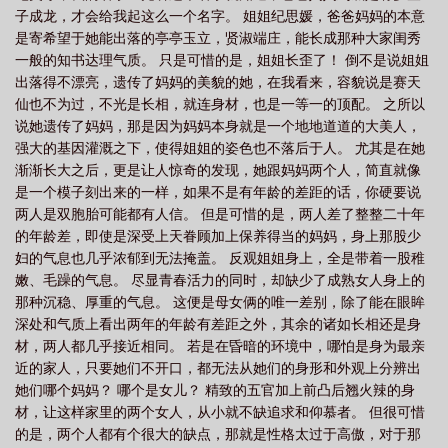
子成龙，才会给我起这么一个名字。 姐姐纪思媛，爸爸妈妈的本意
读
问鼎中原的故事
问鼎.top
问鼎何常在全集
问鼎大舞台
问鼎何常
是寄希望于她能出落的亭亭玉立，贤淑端庄，能长成那种大家闺秀
在全文阅读
问鼎pg电子游戏网站官网入口
问鼎游戏app
问鼎全文阅读免
一般的知书达理气质。 只是可惜的是，姐姐长歪了！ 倒不是说姐姐
费
问鼎中原的鼎是什么意思
问鼎苍穹
问鼎城市战略能级新区榜首
问鼎
出落得不漂亮，遗传了妈妈的美貌的她，在我看来，容貌说是赛天
仙也不为过，不光是长相，就连身材，也是一等一的顶配。 之所以
中原的意思解释
问鼎仙途苏十二全文阅读
问鼎模拟器
问鼎十国
问鼎仙
说她遗传了妈妈，那是因为妈妈本身就是一个地地道道的大美人，
途
问鼎苍穹手游官网
问鼎游戏app官方网站入口
问鼎夏想全文免费阅
强大的基因灌溉之下，使得姐姐的姿色也不落后于人。 尤其是在她
读
问鼎国际-国际站
问鼎八字
问鼎入口
问鼎棋牌
问鼎轻重
问
渐渐长大之后，更是让人惊奇的发现，她跟妈妈两个人，简直就像
是一个模子刻出来的一样，如果不是有年龄的差距的话，你硬要说
鼎仙途苏十二
问鼎中原自行车骑游大会落幕
问鼎国际(PG)
问鼎游戏官
两人是双胞胎可能都有人信。 但是可惜的是，两人差了整整二十年
网
问鼎游戏官网今日正式上线
问鼎宫阙
问鼎游戏app入口
问鼎注册入
的年龄差，即使是深受上天眷顾加上保养得当的妈妈，身上那股少
口app
妇的气息也几乎浓郁到无法掩盖。 反观姐姐身上，全是带着一股稚
嫩、毛躁的气息。 尽显青春活力的同时，却缺少了成熟女人身上的
那种沉稳、厚重的气息。 这便是母女俩的唯一差别，除了能在眼眸
深处和气质上看出两年的年龄有差距之外，其余的诸如长相还是身
材，两人都几乎接近相同。 若是在昏暗的环境中，哪怕是身为最亲
近的家人，只要她们不开口，都无法从她们的身形和外观上分辨出
她们哪个妈妈？ 哪个是女儿？ 精致的五官加上前凸后翘火辣的身
材，让这样家里的两个女人，从小就不缺追求和仰慕者。 但很可惜
的是，两个人都有个很大的缺点，那就是性格太过于高傲，对于那