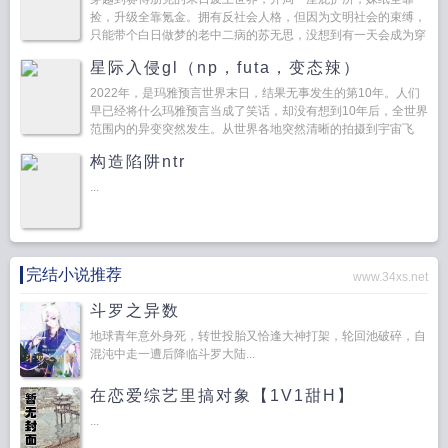
捡，升级全靠氪金。拥有反社会人格，但因为文明社会的束缚，
只能带个白日做梦的老中二病的苏无思，没想到有一天会成为穿
越大军的一员。得知...
星际入侵gl（np，futa，变态辣）
2022年，是玛雅预言世界末日，结果无事发生的第10年。人们
早已经将什么玛雅预言当成了笑话，却没有想到10年后，全世界
范围内的异变突然发生。从世界各地突然清晰的拍摄到宇宙飞
船，外星人开始，世界...
构造陷阱ntr
...
完结小说推荐
www.34xs.net
斗罗之异数
地球青年意外身死，转世投胎又恰逢大神打架，轮回池破碎，自
混沌中走一遭后降临斗罗大陆...
在恋爱综艺里搞对象【1V1甜H】
...