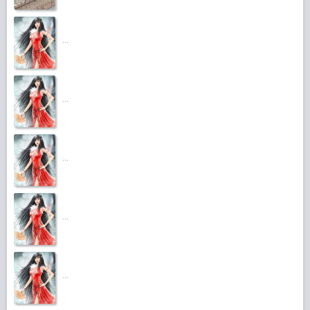
...
...
...
...
...