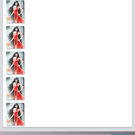
...
...
...
...
...