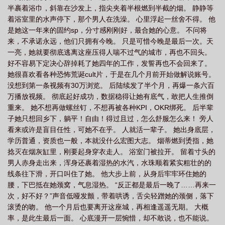
半裹着浴巾，斜靠在沙发上，指尖夹着半根燃到半截的烟。 静静等
着浴室里的水声停下，那个男人在洗澡。 心里浮起一丝舍不得。 他
是她这一年来的固约sp，分寸感刚刚好，最合她的心意。 不问将
来，不承诺永远，他们只拥有今晚。 只是可惜今晚是最后一次。天
一亮，她就要彻底逃离这座压得人喘不过气的城市，再也不回头。
好不容易下定决心辞掉耗了她四年的工作，发誓再也不会回来了。
她很喜欢看各种恐怖荒诞cult片，于是在几个月前开始做解说账号。
没想到第一条视频有30万浏览。 后陆续发了半个月，再爆一条六百
万播放视频。 彻底起好成功，数据稳得让她有底气，敢把人生推倒
重来。 她不想再做螺丝钉，不想再被各种KPI，OKR绑死。 后半辈
子她只想回乡下，躺平！自由！得过且过，怎么舒服怎么来！ 旁人
看来或许是盲目任性，可她不在乎。 人就活一辈子。 她出身底层，
学历普通，资质也一般，本就没什么宏图大志。 烟蒂燃到烫指，她
捻灭在烟灰缸里，刚要起身穿衣走人。 浴室门被拉开。 留着寸头的
男人赤身走出来，浑身还裹着湿热的水汽，水珠顺着紧实粗壮的的
线条往下滑，开口叫住了她。 他大步上前，从身后牢牢环住她的
腰，下巴抵在她颈窝，气息湿热。 “反正都是最后一晚了……再来一
次，好不好？”声音低哑发颤，带着哄诱，舌尖轻蹭她的颈侧，落下
滚烫的吻。 他一个月后也要离开这座城，再相逢遥遥无期。 大概
率，是此生最后一面。 心底漫开一层惋惜，却不敢说，也不能说。