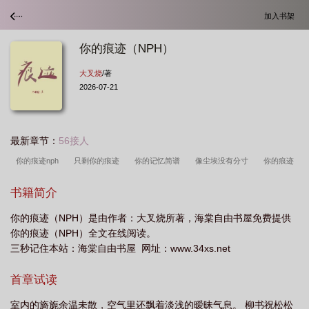
加入书架
你的痕迹（NPH）
大叉烧
/著
2026-07-21
最新章节：
56接人
你的痕迹nph
只剩你的痕迹
你的记忆简谱
像尘埃没有分寸
你的痕迹
英文
你的印记阅读理解
像尘埃没有分寸是什么意思
你的痕迹林良乐演唱歌
书籍简介
曲歌词版
心通的无法呼吸
你留的痕迹
你的痕迹冰冷刺骨是什么歌
你的
你的痕迹（NPH）是由作者：大叉烧所著，海棠自由书屋免费提供
痕迹画不出你
找不到爱你的痕迹
我的痕迹是什么
你的痕迹是什么歌
你
你的痕迹（NPH）全文在线阅读。
的痕迹歌词
歌词你的痕迹冰冷刺骨
你的痕迹还在我这
你的痕迹英语怎么
三秒记住本站：海棠自由书屋 网址：www.34xs.net
说
你的痕迹还在我这歌词是什么意思
你的痕迹歌曲
首章试读
室内的旖旎余温未散，空气里还飘着淡浅的暧昧气息。 柳书祝松松