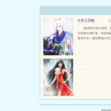
斗罗之异数
地球青年意外身死，
又恰逢大神打架，轮回池
混沌中走一遭后降临斗罗大陆
...
本站所