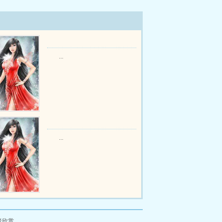
...
...
者欣赏。