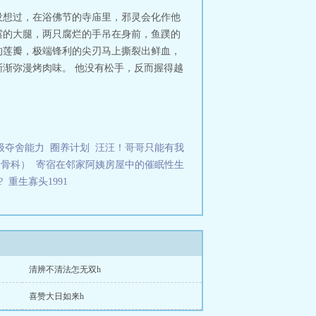
没想过，在浴佛节的寺庙里，邪灵会化作他
露的大腿，两只腐烂的手吊在身前，鱼蹼的
的莲瓣，极端锋利的尖刃马上撕裂出鲜血，
渐弥漫烤肉味。 他没有松手，反而握得越
级夺舍能力
圈养计划
汪汪！哥哥只能有我
伪骨科）
寄宿在邻家阿姨房屋中的催眠性生
?
重生寡头1991
清辨不清法怎无双h
喜赞大日如来h