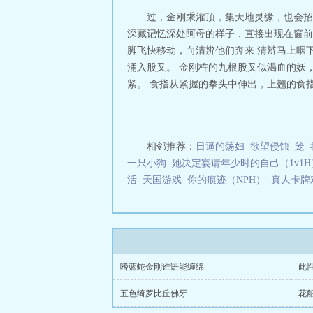
过，金刚乘灌顶，集天地灵缘，也会招
深藏记忆深处阿母的样子，直接出现在窗前
脚飞快移动，向清辨他们奔来 清辨马上咽
涌入股叉。 金刚杵的九根股叉似渴血的妖
紧。 食指从紧握的拳头中伸出，上翘的食指
相邻推荐：
日逼的荡妇
欲望侵蚀
笼
一只小狗
她决定宴请年少时的自己（1v1H
活
天国游戏
你的痕迹（NPH）
真人卡牌
嗜蓝蛇金刚谁语能缠绵
此
五色绮罗比丘佛牙
花