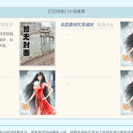
已完结热门小说推荐
碧空玄月
在恋爱综艺里搞对
吃甜少女
象【1V1甜H】
转世投胎
...
破碎，自
...
...
有小说为转载作品，所有章节均由网友上传，转载至本站只是为了宣传本书让更多读