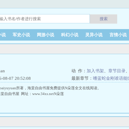
搜索
小说
军史小说
网游小说
科幻小说
灵异小说
言情小说
an
动 作：
加入书架
、
章节目录
8-07 20:52:08
最新章节：
嗜蓝蛇金刚谁语能
aiyuyuan所著，海棠自由书屋免费提供N朵莲全文在线阅读。
由书屋 网址：www.34xs.netN朵莲