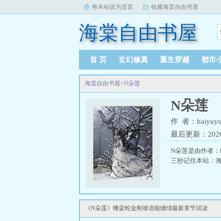
将本站设为首页
收藏海棠自由书屋
海棠自由书屋
首 页
玄幻修真
重生穿越
都市
海棠自由书屋
>
N朵莲
N朵莲
作 者：baiyuyu
最后更新：2026-0
N朵莲是由作者：b
三秒记住本站：海棠自
《N朵莲》嗜蓝蛇金刚谁语能缠绵最新章节试读