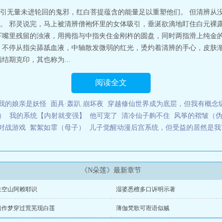
引无量未进轮回的鬼邪，红白菩提蕴含的能量足以重塑他们。 但清辨从
。 邪灵说完，马上被清辨僧袍怀里的女体吸引，垂涎欲滴地盯住白元裸
下嘴里残留的浊液，用拇指与中指夹住金刚杵的圆盘，同时两指滑上纯金
，不停从指尖舔舐血液，中轴散发微弱的红光，烫灼着清辨的手心，皮肤渐
结期克印，其也称为...
阅读全文
我的娘亲是妖怪
面具·轰趴.崩坏夜
穿越修仙世界成为底层，但我有概念
）
我的系统【内射就变强】
他可宠了
清冷仙子齁不住
风筝的褶皱（
对战游戏
絮絮如霏（母子）
儿子觉醒动漫后宫系统，但受益的居然是我
《N朵莲》最新章节
性空山阿赖耶识
湿婆悉檀多口诉明示著
船作梦穿过荒芜现白莲
薄伽梵歌可诳语似贼